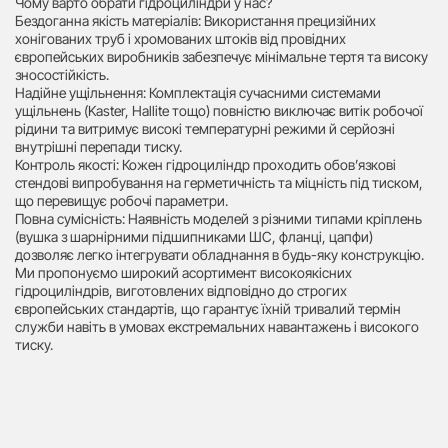
Чому варто обрати гідроциліндри у нас?
Бездоганна якість матеріалів: Використання прецизійних
хонігованих труб і хромованих штоків від провідних
європейських виробників забезпечує мінімальне тертя та високу
зносостійкість.
Надійне ущільнення: Комплектація сучасними системами
ущільнень (Kaster, Hallite тощо) повністю виключає витік робочої
рідини та витримує високі температурні режими й серйозні
внутрішні перепади тиску.
Контроль якості: Кожен гідроциліндр проходить обов’язкові
стендові випробування на герметичність та міцність під тиском,
що перевищує робочі параметри.
Повна сумісність: Наявність моделей з різними типами кріплень
(вушка з шарнірними підшипниками ШС, фланці, цапфи)
дозволяє легко інтегрувати обладнання в будь-яку конструкцію.
Ми пропонуємо широкий асортимент високоякісних
гідроциліндрів, виготовлених відповідно до строгих
європейських стандартів, що гарантує їхній тривалий термін
служби навіть в умовах екстремальних навантажень і високого
тиску.