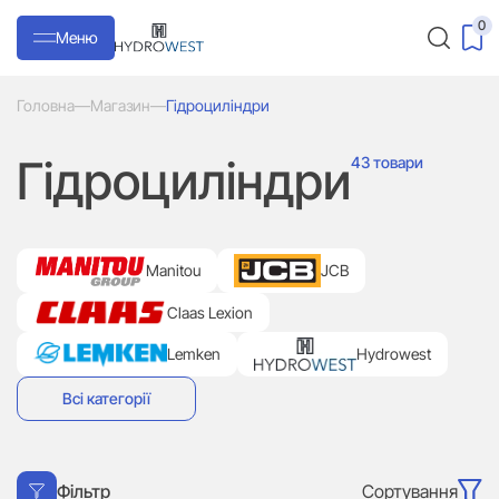
0
Меню
Головна
—
Магазин
—
Гідроциліндри
Гідроциліндри
43 товари
Manitou
JCB
Claas Lexion
Lemken
Hydrowest
Всі категорії
Сортування
Фільтр