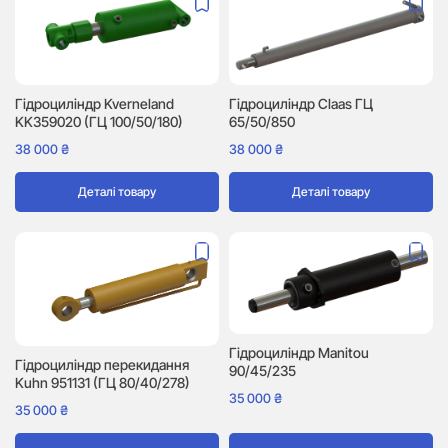
Гідроциліндр Kverneland
Гідроциліндр Claas ГЦ
KK359020 (ГЦ 100/50/180)
65/50/850
38 000
₴
38 000
₴
Деталі товару
Деталі товару
Гідроциліндр Manitou
Гідроциліндр перекидання
90/45/235
Kuhn 951131 (ГЦ 80/40/278)
35 000
₴
35 000
₴