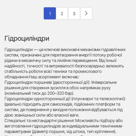
1
2
3
Гідроциліндри
Гідроциліндри — це ключові виконавчі механізми гідравлічних
систем, призначені для перетворення енергії потоку робочої
рідини в механічну силу та лінійне переміщення. Від їхньої
надійності, точності та витривалості безпосередньо залежить
стабільність роботи всієї техніки та промислового
обладнання.Наш асортимент включає:
Гідроциліндри поршневі (двосторонньої дії): Універсальне
рішення для створення зусилля в обох напрямках руху
(номінальний тиск до 200–320 бар).
Гідроциліндри односторонньої дії (плунжерні та телескопічні):
Ідеально підходять для самоскидів, підйомних платформ та
систем, де повернення у вихідне положення відбувається під
дією зовнішньої сили або власної ваги.
Спеціальні та нестандартні рішення: Можливість підбору або
виготовлення гідроциліндрів за індивідуальними технічними
параметрами (діаметр поршня, хід штока, тип кріплення).