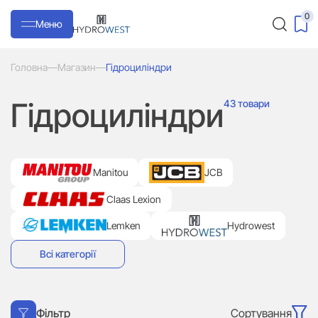
0
Меню
Головна
—
Магазин
—
Гідроциліндри
Гідроциліндри
43 товари
Manitou
JCB
Claas Lexion
Lemken
Hydrowest
Всі категорії
Сортування
Фільтр