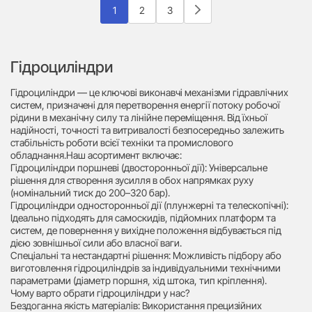
1
2
3
Гідроциліндри
Гідроциліндри — це ключові виконавчі механізми гідравлічних
систем, призначені для перетворення енергії потоку робочої
рідини в механічну силу та лінійне переміщення. Від їхньої
надійності, точності та витривалості безпосередньо залежить
стабільність роботи всієї техніки та промислового
обладнання.Наш асортимент включає:
Гідроциліндри поршневі (двосторонньої дії): Універсальне
рішення для створення зусилля в обох напрямках руху
(номінальний тиск до 200–320 бар).
Гідроциліндри односторонньої дії (плунжерні та телескопічні):
Ідеально підходять для самоскидів, підйомних платформ та
систем, де повернення у вихідне положення відбувається під
дією зовнішньої сили або власної ваги.
Спеціальні та нестандартні рішення: Можливість підбору або
виготовлення гідроциліндрів за індивідуальними технічними
параметрами (діаметр поршня, хід штока, тип кріплення).
Чому варто обрати гідроциліндри у нас?
Бездоганна якість матеріалів: Використання прецизійних