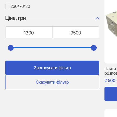
230*70*70
Ціна, грн
Застосувати фільтр
Плита
розпо
2 500
Скасувати фільтр