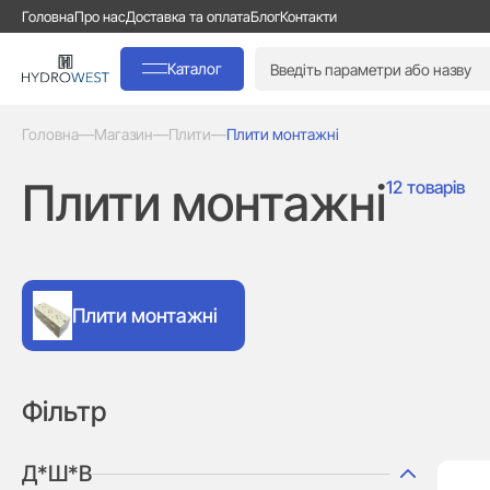
Головна
Про нас
Доставка та оплата
Блог
Контакти
Каталог
Головна
—
Магазин
—
Плити
—
Плити монтажні
Плити монтажні
12 товарів
Плити монтажні
Фільтр
Д*Ш*В