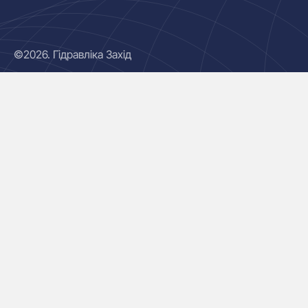
©2026. Гідравліка Захід
Гідроциліндри
Маслостанції
Насоси