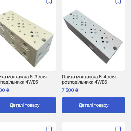
ита монтажна 6-3 для
Плита монтажна 6-4 для
зподільника 4WE6
розподільника 4WE6
500
₴
7 500
₴
Деталі товару
Деталі товару