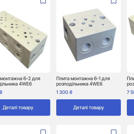
 монтажна 6-2 для
Плита монтажна 6-1 для
Пл
дільника 4WE6
розподільника 4WE6
ро
₴
1 300
₴
7 
Деталі товару
Деталі товару