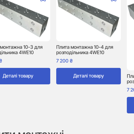
 монтажна 10-3 для
Плита монтажна 10-4 для
дільника 4WE10
розподільника 4WE10
₴
7 200
₴
Деталі товару
Деталі товару
Пл
ро
7 