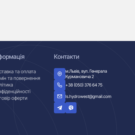
формація
Контакти
м.Львів, вул. Генерала
ставка та оплата
Курмановича 2
мін та повернення
літика
+38 (050) 376 64 75
нфіденційності
ls.hydrowest@gmail.com
говір оферти