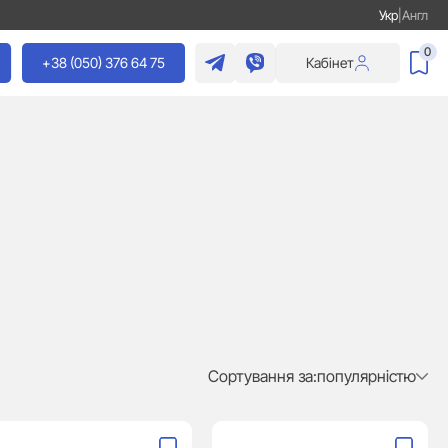
Укр
|
Англ
0
+38 (050) 376 64 75
Кабінет
Сортування за:
популярністю