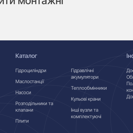
ити монтажні
Каталог
Ін
Гідроциліндри
Гідравлічні
До
акумулятори
Об
Маслостанції
По
Теплообмінники
ко
Насоси
До
Кульові крани
Розподільники та
клапани
Інші вузли та
комплектуючі
Плити