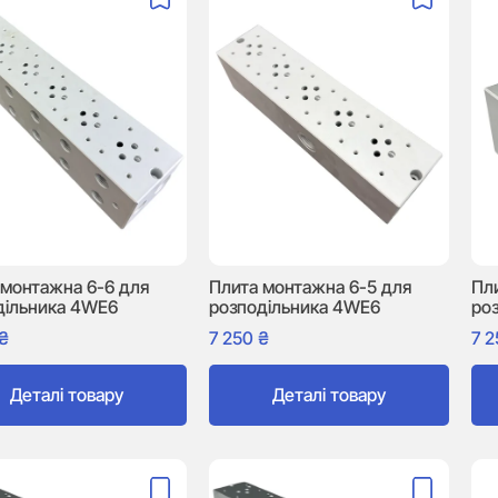
 монтажна 6-6 для
Плита монтажна 6-5 для
Пл
дільника 4WE6
розподільника 4WE6
ро
₴
7 250
₴
7 
Деталі товару
Деталі товару