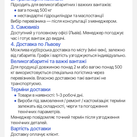
Підходить для великогабаритних і важких вантажів:
вага понад 500 кг
нестандартні гідроциліндри та маслостанції
Вибір перевізника — після консультації з менеджером.
3. Самовивіз
Доступний у головному офісі (Львів). Менеджер погоджує
час і готує вантаж до видачі.
4. Доставка по Львову
Можлива кур\'єрська доставка по місту (міні-вен), залежно
від габаритів. Графік і вартість узгоджуються індивідуально.
Великогабаритні та важкі вантажі
Для продукції довжиною понад 2 м або вагою понад 500
кг використовується спеціальна логістика через
перевізників. Власною доставкою такі вантажі не
транспортуємо.
Терміни доставки
Товари в наявності: 1–3 робочі дні.
Вироби під замовлення / ремонт / кастомізація: терміни
залежать від складності, черги та погодження
технічних параметрів.
Менеджер повідомляє точний термін після узгодження
технічних деталей.
Вартість доставки
Доставку оплачує клієнт.