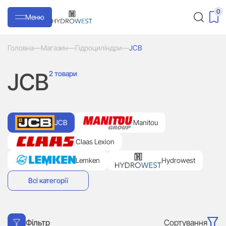
0
Меню
Головна
—
Магазин
—
Гідроциліндри
—
JCB
JCB
2 товари
JCB
Manitou
Claas Lexion
Lemken
Hydrowest
Всі категорії
Сортування
Фільтр