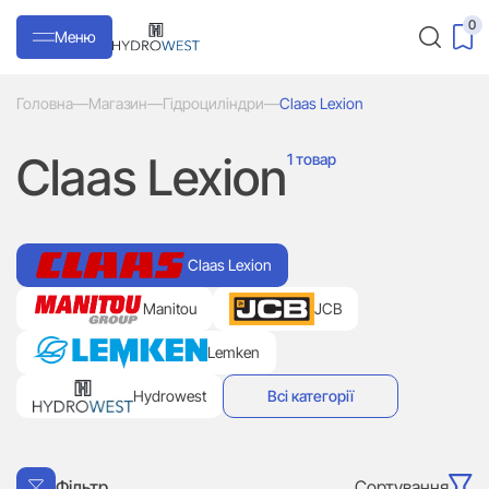
0
Меню
Головна
—
Магазин
—
Гідроциліндри
—
Claas Lexion
Claas Lexion
1 товар
Claas Lexion
Manitou
JCB
Lemken
Hydrowest
Всі категорії
Сортування
Фільтр