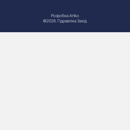
Розробка Artko
©2026. Гідравліка Захід
Гідроциліндри
Маслостанції
Насоси
Плити