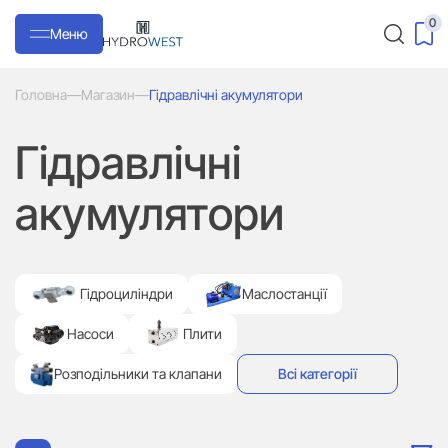
0
Меню
Головна
—
Магазин
—
Гідравлічні акумулятори
Гідравлічні
акумулятори
Гідроциліндри
Маслостанції
Насоси
Плити
Розподільники та клапани
Всі категорії