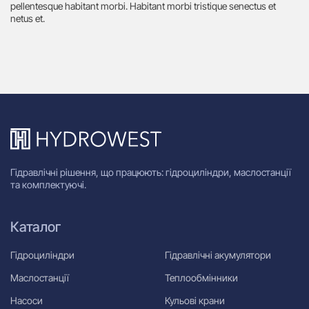
pellentesque habitant morbi. Habitant morbi tristique senectus et
netus et.
Гідравлічні рішення, що працюють: гідроциліндри, маслостанції
та комплектуючі.
Каталог
Гідроциліндри
Гідравлічні акумулятори
Маслостанції
Теплообмінники
Насоси
Кульові крани