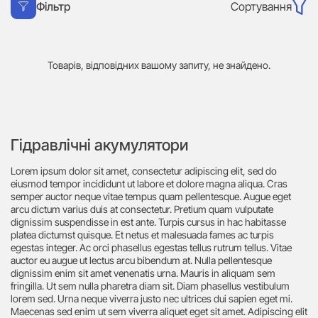
Сортування
Фільтр
Товарів, відповідних вашому запиту, не знайдено.
Гідравлічні акумулятори
Lorem ipsum dolor sit amet, consectetur adipiscing elit, sed do
eiusmod tempor incididunt ut labore et dolore magna aliqua. Cras
semper auctor neque vitae tempus quam pellentesque. Augue eget
arcu dictum varius duis at consectetur. Pretium quam vulputate
dignissim suspendisse in est ante. Turpis cursus in hac habitasse
platea dictumst quisque. Et netus et malesuada fames ac turpis
egestas integer. Ac orci phasellus egestas tellus rutrum tellus. Vitae
auctor eu augue ut lectus arcu bibendum at. Nulla pellentesque
dignissim enim sit amet venenatis urna. Mauris in aliquam sem
fringilla. Ut sem nulla pharetra diam sit. Diam phasellus vestibulum
lorem sed. Urna neque viverra justo nec ultrices dui sapien eget mi.
Maecenas sed enim ut sem viverra aliquet eget sit amet. Adipiscing elit