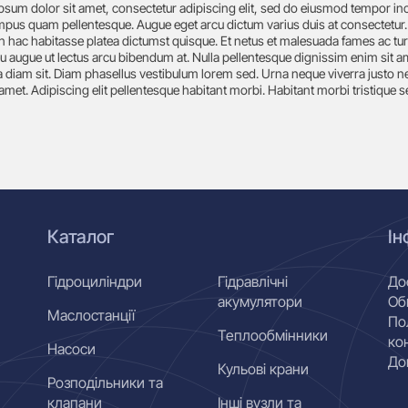
psum dolor sit amet, consectetur adipiscing elit, sed do eiusmod tempor in
empus quam pellentesque. Augue eget arcu dictum varius duis at consectetur.
n hac habitasse platea dictumst quisque. Et netus et malesuada fames ac turpi
u augue ut lectus arcu bibendum at. Nulla pellentesque dignissim enim sit am
 diam sit. Diam phasellus vestibulum lorem sed. Urna neque viverra justo ne
 amet. Adipiscing elit pellentesque habitant morbi. Habitant morbi tristique s
Каталог
Ін
Гідроциліндри
Гідравлічні
До
акумулятори
Об
Маслостанції
По
Теплообмінники
ко
Насоси
До
Кульові крани
Розподільники та
клапани
Інші вузли та