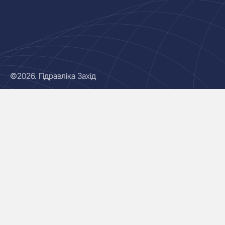
©2026. Гідравліка Захід
Гідроциліндри
Маслостанції