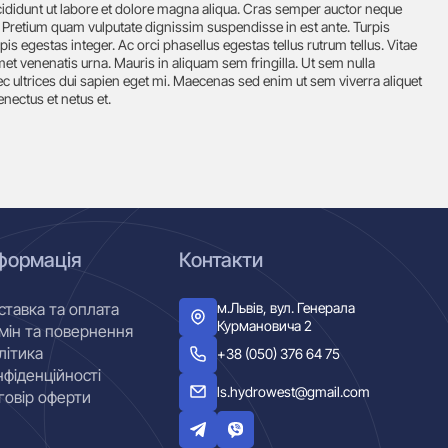
cididunt ut labore et dolore magna aliqua. Cras semper auctor neque
 Pretium quam vulputate dignissim suspendisse in est ante. Turpis
s egestas integer. Ac orci phasellus egestas tellus rutrum tellus. Vitae
et venenatis urna. Mauris in aliquam sem fringilla. Ut sem nulla
c ultrices dui sapien eget mi. Maecenas sed enim ut sem viverra aliquet
enectus et netus et.
формація
Контакти
м.Львів, вул. Генерала
ставка та оплата
Курмановича 2
мін та повернення
літика
+38 (050) 376 64 75
нфіденційності
ls.hydrowest@gmail.com
говір оферти