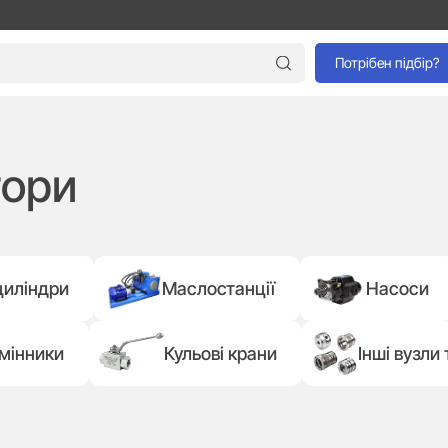
Потрібен підбір?
тори
циліндри
Маслостанції
Насоси
мінники
Кульові крани
Інші вузли