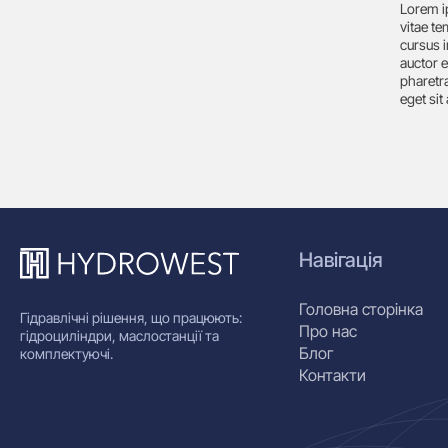
Lorem i
vitae t
cursus i
auctor e
pharetra
eget sit
Навігація
Головна сторінка
Гідравлічні рішення, що працюють:
Про нас
гідроциліндри, маслостанції та
Блог
комплектуючі.
Контакти