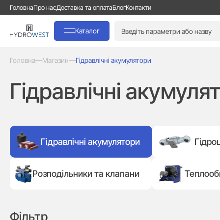
Головна
Про нас
Доставка та оплата
Блог
Контакти
Каталог
Головна
—
Магазин
—
Гідравлічні акумулятори
Гідравлічні акумуля
Гідравлічні акумулятори
Гідро
Розподільники та клапани
Теплооб
Фільтр