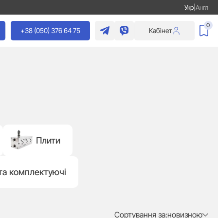
Укр
|
Англ
0
+38 (050) 376 64 75
Кабінет
Плити
 та комплектуючі
Сортування за:
новизною