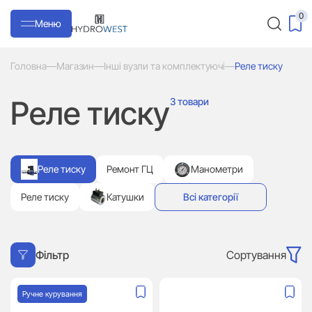
0
Меню
Головна
—
Магазин
—
Інші вузли та комплектуючі
—
Реле тиску
Реле тиску
3 товари
Реле тиску
Ремонт ГЦ
Манометри
Реле тиску
Катушки
Всі категорії
Сортування
Фільтр
Ручне курування