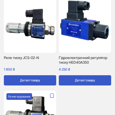
Реле тиску JCS-02-N
Гідроелектричний регулятор
тиску HED40A350
1 900
₴
4 250
₴
Деталі товару
Деталі товару
Ручне курування