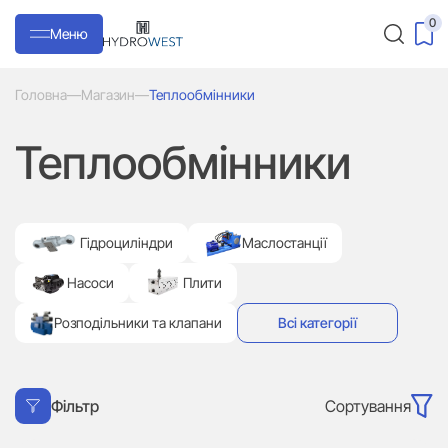
0
Меню
Головна
—
Магазин
—
Теплообмінники
Теплообмінники
Гідроциліндри
Маслостанції
Насоси
Плити
Розподільники та клапани
Всі категорії
Сортування
Фільтр