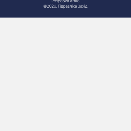
Розробка Artko
©2026. Гідравліка Захід
Гідроциліндри
Маслостанції
Насоси
Плити