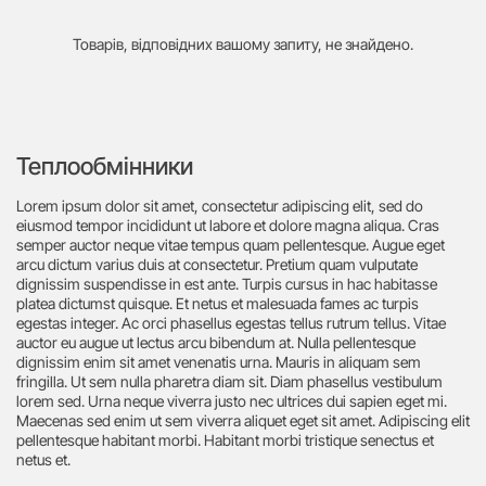
Товарів, відповідних вашому запиту, не знайдено.
Теплообмінники
Lorem ipsum dolor sit amet, consectetur adipiscing elit, sed do
eiusmod tempor incididunt ut labore et dolore magna aliqua. Cras
semper auctor neque vitae tempus quam pellentesque. Augue eget
arcu dictum varius duis at consectetur. Pretium quam vulputate
dignissim suspendisse in est ante. Turpis cursus in hac habitasse
platea dictumst quisque. Et netus et malesuada fames ac turpis
egestas integer. Ac orci phasellus egestas tellus rutrum tellus. Vitae
auctor eu augue ut lectus arcu bibendum at. Nulla pellentesque
dignissim enim sit amet venenatis urna. Mauris in aliquam sem
fringilla. Ut sem nulla pharetra diam sit. Diam phasellus vestibulum
lorem sed. Urna neque viverra justo nec ultrices dui sapien eget mi.
Maecenas sed enim ut sem viverra aliquet eget sit amet. Adipiscing elit
pellentesque habitant morbi. Habitant morbi tristique senectus et
netus et.