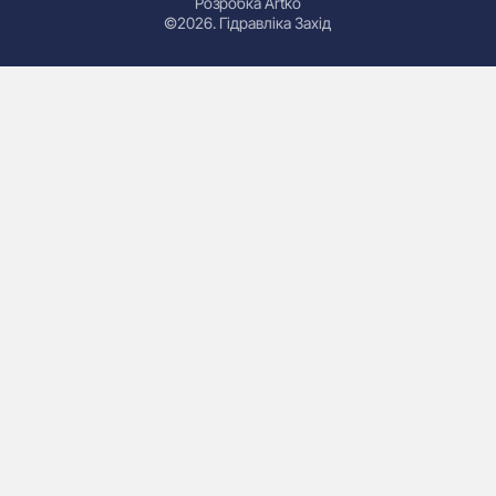
Розробка Artko
©2026. Гідравліка Захід
Гідроциліндри
Маслостанції
Насоси
Плити