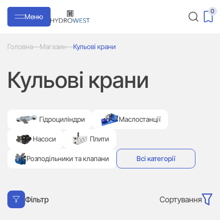
0
Меню
Головна
—
Магазин
—
Кульові крани
Кульові крани
Гідроциліндри
Маслостанції
Насоси
Плити
Розподільники та клапани
Всі категорії
Сортування
Фільтр