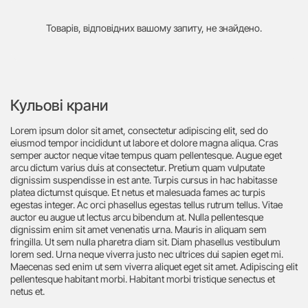
Товарів, відповідних вашому запиту, не знайдено.
Кульові крани
Lorem ipsum dolor sit amet, consectetur adipiscing elit, sed do
eiusmod tempor incididunt ut labore et dolore magna aliqua. Cras
semper auctor neque vitae tempus quam pellentesque. Augue eget
arcu dictum varius duis at consectetur. Pretium quam vulputate
dignissim suspendisse in est ante. Turpis cursus in hac habitasse
platea dictumst quisque. Et netus et malesuada fames ac turpis
egestas integer. Ac orci phasellus egestas tellus rutrum tellus. Vitae
auctor eu augue ut lectus arcu bibendum at. Nulla pellentesque
dignissim enim sit amet venenatis urna. Mauris in aliquam sem
fringilla. Ut sem nulla pharetra diam sit. Diam phasellus vestibulum
lorem sed. Urna neque viverra justo nec ultrices dui sapien eget mi.
Maecenas sed enim ut sem viverra aliquet eget sit amet. Adipiscing elit
pellentesque habitant morbi. Habitant morbi tristique senectus et
netus et.