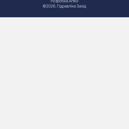
Розробка Artko
©2026. Гідравліка Захід
Гідроциліндри
Маслостанції
Насоси
Плити