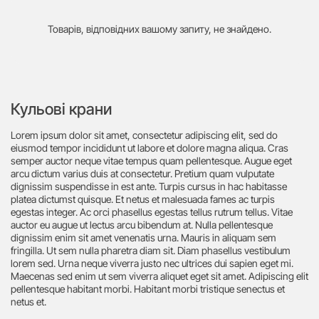
Товарів, відповідних вашому запиту, не знайдено.
Кульові крани
Lorem ipsum dolor sit amet, consectetur adipiscing elit, sed do
eiusmod tempor incididunt ut labore et dolore magna aliqua. Cras
semper auctor neque vitae tempus quam pellentesque. Augue eget
arcu dictum varius duis at consectetur. Pretium quam vulputate
dignissim suspendisse in est ante. Turpis cursus in hac habitasse
platea dictumst quisque. Et netus et malesuada fames ac turpis
egestas integer. Ac orci phasellus egestas tellus rutrum tellus. Vitae
auctor eu augue ut lectus arcu bibendum at. Nulla pellentesque
dignissim enim sit amet venenatis urna. Mauris in aliquam sem
fringilla. Ut sem nulla pharetra diam sit. Diam phasellus vestibulum
lorem sed. Urna neque viverra justo nec ultrices dui sapien eget mi.
Maecenas sed enim ut sem viverra aliquet eget sit amet. Adipiscing elit
pellentesque habitant morbi. Habitant morbi tristique senectus et
netus et.