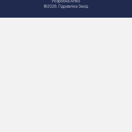
Розробка Artko
©2026. Гідравліка Захід
Гідроциліндри
Маслостанції
Насоси
Плити