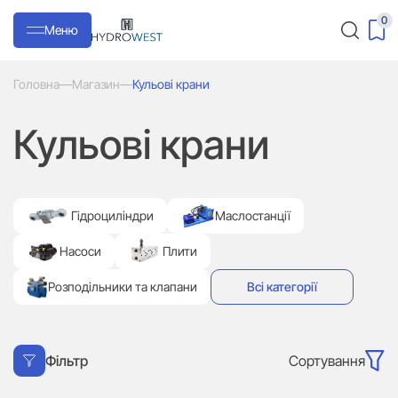
0
Меню
Головна
—
Магазин
—
Кульові крани
Кульові крани
Гідроциліндри
Маслостанції
Насоси
Плити
Розподільники та клапани
Всі категорії
Сортування
Фільтр