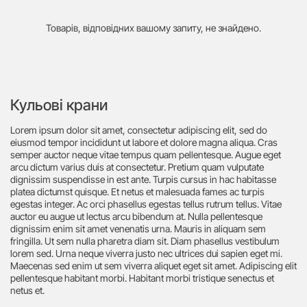
Товарів, відповідних вашому запиту, не знайдено.
Кульові крани
Lorem ipsum dolor sit amet, consectetur adipiscing elit, sed do
eiusmod tempor incididunt ut labore et dolore magna aliqua. Cras
semper auctor neque vitae tempus quam pellentesque. Augue eget
arcu dictum varius duis at consectetur. Pretium quam vulputate
dignissim suspendisse in est ante. Turpis cursus in hac habitasse
platea dictumst quisque. Et netus et malesuada fames ac turpis
egestas integer. Ac orci phasellus egestas tellus rutrum tellus. Vitae
auctor eu augue ut lectus arcu bibendum at. Nulla pellentesque
dignissim enim sit amet venenatis urna. Mauris in aliquam sem
fringilla. Ut sem nulla pharetra diam sit. Diam phasellus vestibulum
lorem sed. Urna neque viverra justo nec ultrices dui sapien eget mi.
Maecenas sed enim ut sem viverra aliquet eget sit amet. Adipiscing elit
pellentesque habitant morbi. Habitant morbi tristique senectus et
netus et.