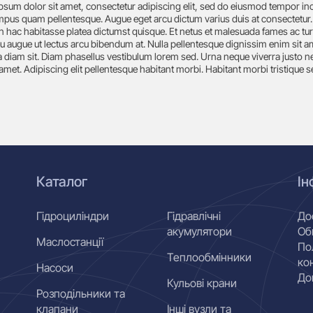
psum dolor sit amet, consectetur adipiscing elit, sed do eiusmod tempor in
empus quam pellentesque. Augue eget arcu dictum varius duis at consectetur.
n hac habitasse platea dictumst quisque. Et netus et malesuada fames ac turpi
u augue ut lectus arcu bibendum at. Nulla pellentesque dignissim enim sit am
 diam sit. Diam phasellus vestibulum lorem sed. Urna neque viverra justo ne
 amet. Adipiscing elit pellentesque habitant morbi. Habitant morbi tristique s
Каталог
Ін
Гідроциліндри
Гідравлічні
До
акумулятори
Об
Маслостанції
По
Теплообмінники
ко
Насоси
До
Кульові крани
Розподільники та
клапани
Інші вузли та