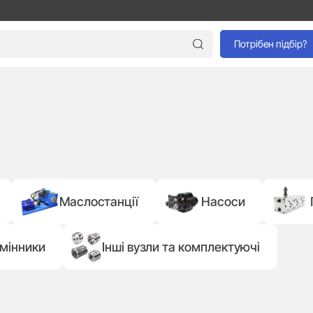
Потрібен підбір?
Маслостанції
Насоси
мінники
Інші вузли та комплектуючі