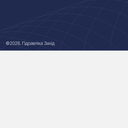
©2026. Гідравліка Захід
Гідроциліндри
Маслостанції