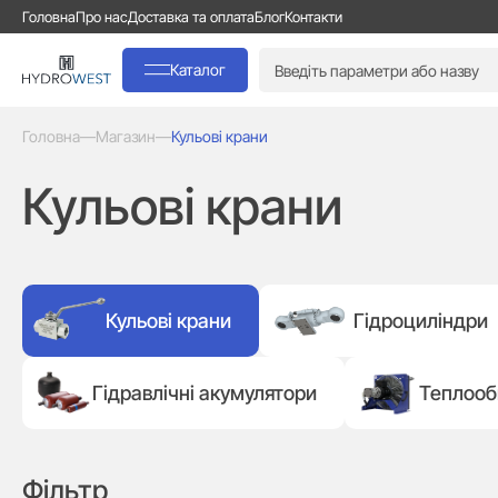
Головна
Про нас
Доставка та оплата
Блог
Контакти
Каталог
Головна
—
Магазин
—
Кульові крани
Кульові крани
Кульові крани
Гідроциліндри
Гідравлічні акумулятори
Теплооб
Фільтр