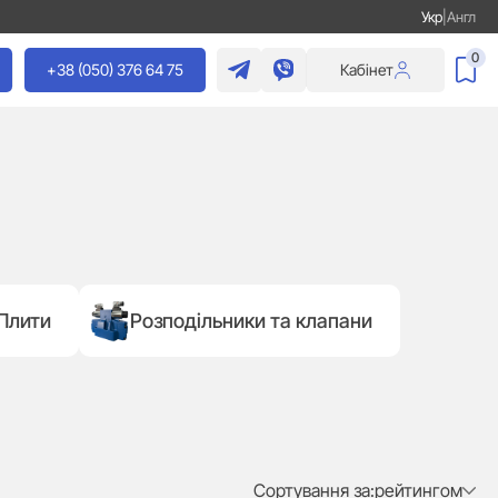
Укр
|
Англ
0
+38 (050) 376 64 75
Кабінет
Плити
Розподільники та клапани
Сортування за:
рейтингом