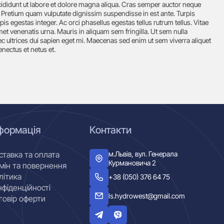
cididunt ut labore et dolore magna aliqua. Cras semper auctor neque
 Pretium quam vulputate dignissim suspendisse in est ante. Turpis
s egestas integer. Ac orci phasellus egestas tellus rutrum tellus. Vitae
et venenatis urna. Mauris in aliquam sem fringilla. Ut sem nulla
c ultrices dui sapien eget mi. Maecenas sed enim ut sem viverra aliquet
enectus et netus et.
формація
Контакти
м.Львів, вул. Генерала
ставка та оплата
Курмановича 2
мін та повернення
літика
+38 (050) 376 64 75
нфіденційності
ls.hydrowest@gmail.com
говір оферти