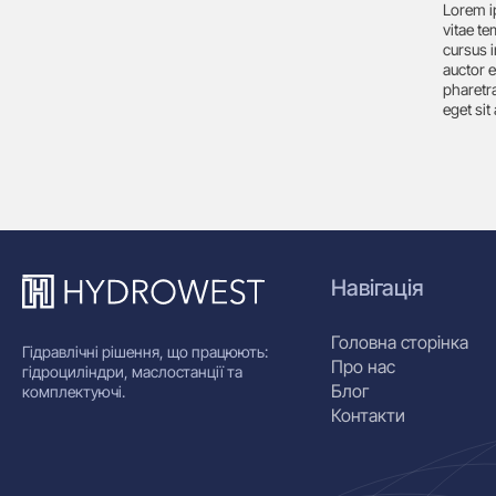
Lorem i
vitae t
cursus i
auctor e
pharetra
eget sit
Навігація
Головна сторінка
Гідравлічні рішення, що працюють:
Про нас
гідроциліндри, маслостанції та
Блог
комплектуючі.
Контакти