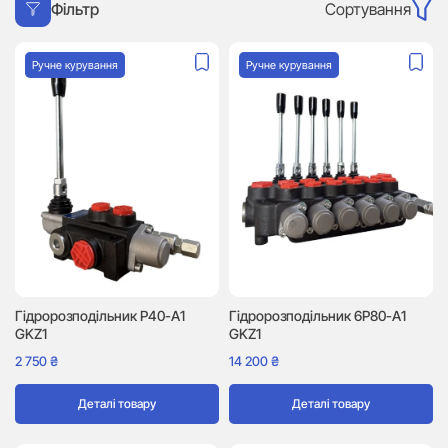
Сортування
Фільтр
Ручне курування
Ручне курування
Гідророзподільник P40-A1
Гідророзподільник 6P80-A1
GKZ1
GKZ1
2 750
₴
14 200
₴
Деталі товару
Деталі товару