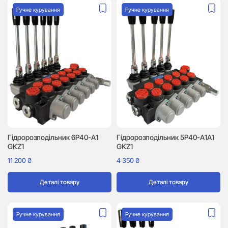
Ручне курування
Ручне курування
Гідророзподільник 6P40-A1
Гідророзподільник 5P40-A1A1
GKZ1
GKZ1
11 200
₴
4 350
₴
Деталі товару
Деталі товару
Ручне курування
Ручне курування