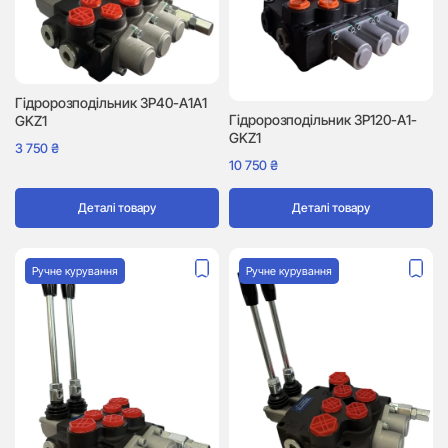
Гідророзподільник 3P40-A1A1
Гідророзподільник 3P120-A1-
GKZ1
GKZ1
3 750
₴
10 750
₴
Деталі товару
Деталі товару
Ручне курування
Ручне курування