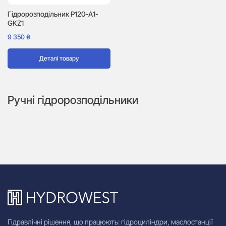
Гідророзподільник P120-A1-
GKZ1
9 350
₴
Деталі товару
Ручні гідророзподільники
Гідравлічні рішення, що працюють: гідроциліндри, маслостанції