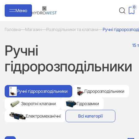
0
Меню
Головна
—
Магазин
—
Розподільники та клапани
—
Ручні гідророзпод
Ручні
15 
гідророзподільники
Ручні гідророзподільники
Гідророзподільники
Зворотні клапани
Гідрозамки
Електромеханічні
Всі категорії