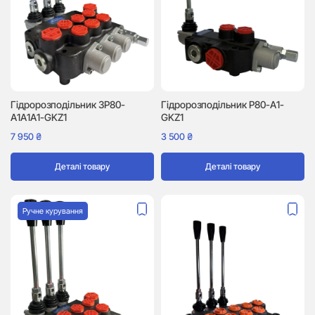
Гідророзподільник 3P80-
Гідророзподільник P80-A1-
A1A1A1-GKZ1
GKZ1
7 950
₴
3 500
₴
Деталі товару
Деталі товару
Ручне курування