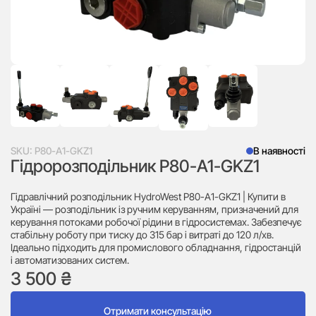
SKU:
P80-A1-GKZ1
В наявності
Гідророзподільник P80-A1-GKZ1
Гідравлічний розподільник HydroWest P80-A1-GKZ1 | Купити в
Україні — розподільник із ручним керуванням, призначений для
керування потоками робочої рідини в гідросистемах. Забезпечує
стабільну роботу при тиску до 315 бар і витраті до 120 л/хв.
Ідеально підходить для промислового обладнання, гідростанцій
і автоматизованих систем.
3 500
₴
Отримати консультацію