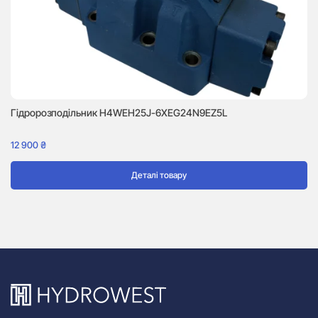
Г
1 
Гідророзподільник H4WEH25J-6XEG24N9EZ5L
12 900
₴
Деталі товару