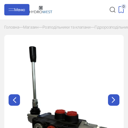
0
Меню
Головна
—
Магазин
—
Розподільники та клапани
—
Гідророзподільни