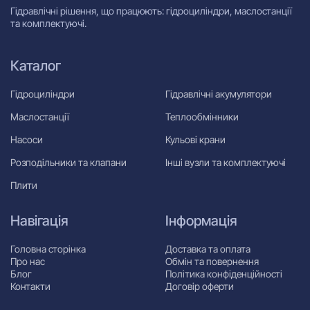
Гідравлічні рішення, що працюють: гідроциліндри, маслостанції
та комплектуючі.
Каталог
Гідроциліндри
Гідравлічні акумулятори
Маслостанції
Теплообмінники
Насоси
Кульові крани
Розподільники та клапани
Інші вузли та комплектуючі
Плити
Навігація
Інформація
Головна сторінка
Доставка та оплата
Про нас
Обмін та повернення
Блог
Політика конфіденційності
Контакти
Договір оферти