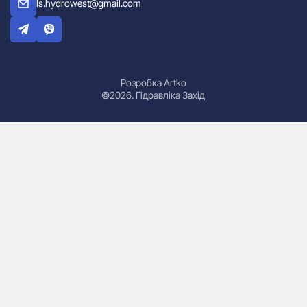
ls.hydrowest@gmail.com
Розробка Artko
©2026. Гідравліка Захід
Гідроциліндри
Маслостанції
Насоси