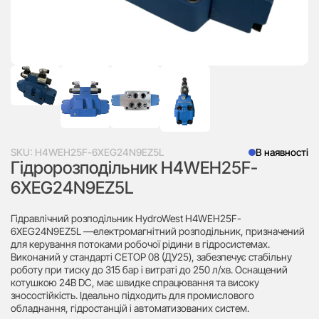
SKU:
H4WEH25F-6XEG24N9EZ5L
В наявності
Гідророзподільник H4WEH25F-
6XEG24N9EZ5L
Гідравлічний розподільник HydroWest H4WEH25F-
6XEG24N9EZ5L —електромагнітний розподільник, призначений
для керування потоками робочої рідини в гідросистемах.
Виконаний у стандарті CETOP 08 (ДУ25), забезпечує стабільну
роботу при тиску до 315 бар і витраті до 250 л/хв. Оснащений
котушкою 24В DC, має швидке спрацювання та високу
зносостійкість. Ідеально підходить для промислового
обладнання, гідростанцій і автоматизованих систем.