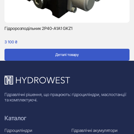
Гідророзподільник 2P40-A1A1 GKZ1
Гі
3 100
₴
3 
Деталі товару
Гідравлічні рішення, що працюють: гідроциліндри, маслостанції
та комплектуючі.
Каталог
Гідроциліндри
Гідравлічні акумулятори