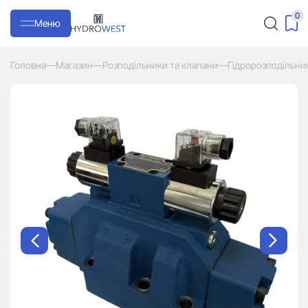
0
Меню
Головна
—
Магазин
—
Розподільники та клапани
—
Гідророзподільни