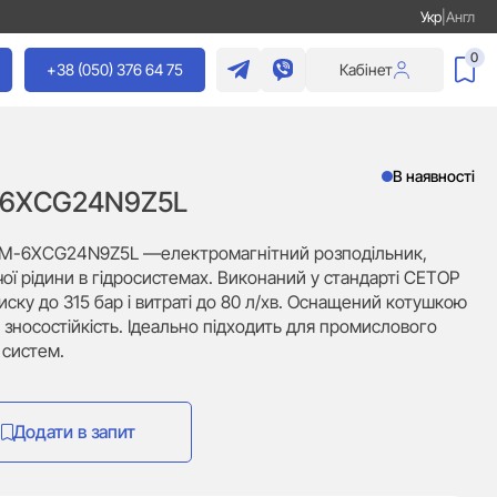
Укр
|
Англ
0
+38 (050) 376 64 75
Кабінет
В наявності
-6XCG24N9Z5L
E6M-6XCG24N9Z5L —електромагнітний розподільник,
ї рідини в гідросистемах. Виконаний у стандарті CETOP
иску до 315 бар і витраті до 80 л/хв. Оснащений котушкою
зносостійкість. Ідеально підходить для промислового
х систем.
Додати в запит