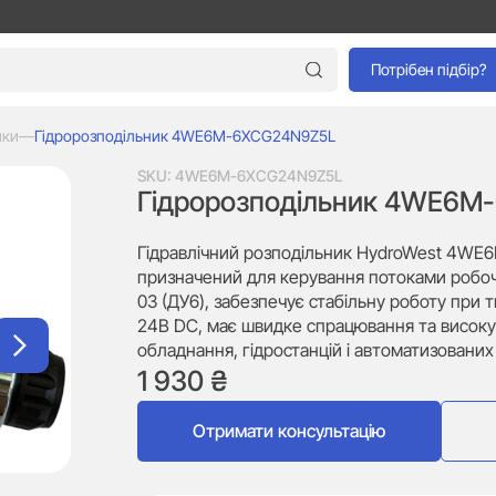
Потрібен підбір?
ики
—
Гідророзподільник 4WE6M-6XCG24N9Z5L
SKU:
4WE6M-6XCG24N9Z5L
Гідророзподільник 4WE6M
Гідравлічний розподільник HydroWest 4W
призначений для керування потоками робочо
03 (ДУ6), забезпечує стабільну роботу при т
24В DC, має швидке спрацювання та високу 
обладнання, гідростанцій і автоматизовани
1 930
₴
Отримати консультацію