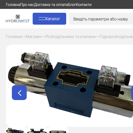
Головна
Про нас
Доставка та оплата
Блог
Контакти
Каталог
Головна
—
Магазин
—
Розподільники та клапани
—
Гідророзподільн