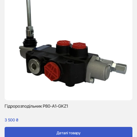
Г
8 
Гідророзподільник P80-A1-GKZ1
3 500
₴
Деталі товару