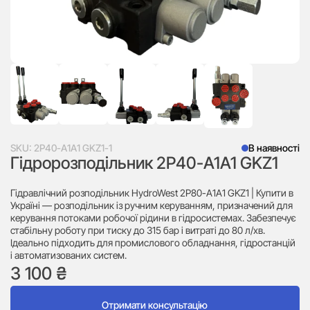
SKU:
2P40-A1A1 GKZ1-1
В наявності
Гідророзподільник 2P40-A1A1 GKZ1
Гідравлічний розподільник HydroWest 2P80-A1A1 GKZ1 | Купити в
Україні — розподільник із ручним керуванням, призначений для
керування потоками робочої рідини в гідросистемах. Забезпечує
стабільну роботу при тиску до 315 бар і витраті до 80 л/хв.
Ідеально підходить для промислового обладнання, гідростанцій
і автоматизованих систем.
3 100
₴
Отримати консультацію