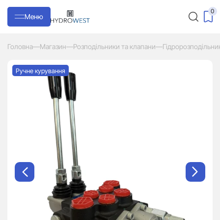
0
Меню
Головна
—
Магазин
—
Розподільники та клапани
—
Гідророзподільни
Ручне курування