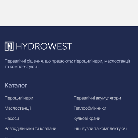
1 
Гідравлічні рішення, що працюють: гідроциліндри, маслостанції
та комплектуючі.
Каталог
Гідроциліндри
Гідравлічні акумулятори
Маслостанції
Теплообмінники
Насоси
Кульові крани
Розподільники та клапани
Інші вузли та комплектуючі