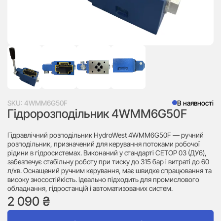
SKU:
4WMM6G50F
В наявності
Гідророзподільник 4WMM6G50F
Гідравлічний розподільник HydroWest 4WMM6G50F — ручний
розподільник, призначений для керування потоками робочої
рідини в гідросистемах. Виконаний у стандарті CETOP 03 (ДУ6),
забезпечує стабільну роботу при тиску до 315 бар і витраті до 60
л/хв. Оснащений ручним керування, має швидке спрацювання та
високу зносостійкість. Ідеально підходить для промислового
обладнання, гідростанцій і автоматизованих систем.
2 090
₴