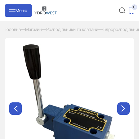
0
Меню
Головна
—
Магазин
—
Розподільники та клапани
—
Гідророзподільни