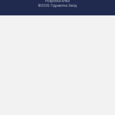
Розробка Artko
©2026. Гідравліка Захід
Гідроциліндри
Маслостанції
Насоси
Плити