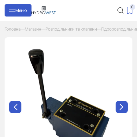
0
Меню
Головна
—
Магазин
—
Розподільники та клапани
—
Гідророзподільни