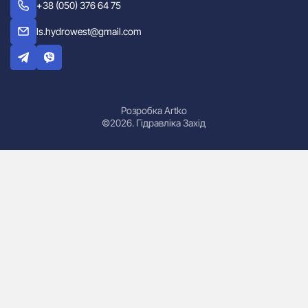
+38 (050) 376 64 75
ls.hydrowest@gmail.com
Розробка Artko
©2026. Гідравліка Захід
Гідроциліндри
Маслостанції