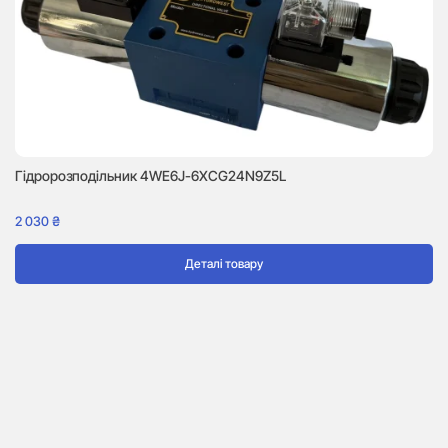
Гідророзподільник 4WE6J-6XCG24N9Z5L
2 030
₴
Деталі товару