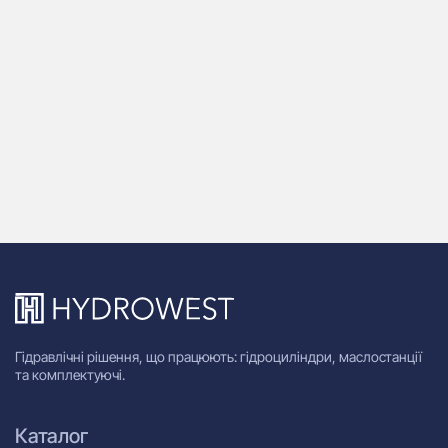
Г
3
Гідравлічні рішення, що працюють: гідроциліндри, маслостанції
та комплектуючі.
Каталог