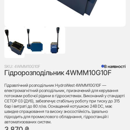
SKU:
4WMM10G10F
В наявності
Гідророзподільник 4WMM10G10F
Гідравлічний розподільник HydroWest 4WMM10G10F —
електромагнітний розподільник, призначений для керування
потоками робочої рідини в гідросистемах. Виконаний у стандарті
CETOP 03 (ДУ6), забезпечує стабільну роботу при тиску до 315
бар і витраті до 80 л/хв. Оснащений котушкою 24В DC, має
швидке спрацювання та високу зносостійкість. Ідеально
підходить для промислового обладнання, гідростанцій і
автоматизованих систем.
3 870
₴