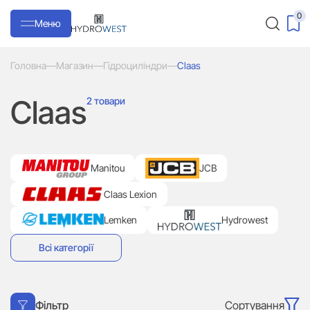
0
Меню
Головна
—
Магазин
—
Гідроциліндри
—
Claas
Claas
2 товари
Manitou
JCB
Claas Lexion
Lemken
Hydrowest
Всі категорії
Сортування
Фільтр