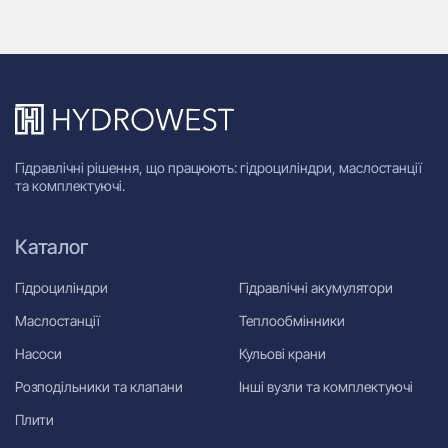
Гідравлічні рішення, що працюють: гідроциліндри, маслостанції
та комплектуючі.
Каталог
Гідроциліндри
Гідравлічні акумулятори
Маслостанції
Теплообмінники
Насоси
Кульові крани
Розподільники та клапани
Інші вузли та комплектуючі
Плити