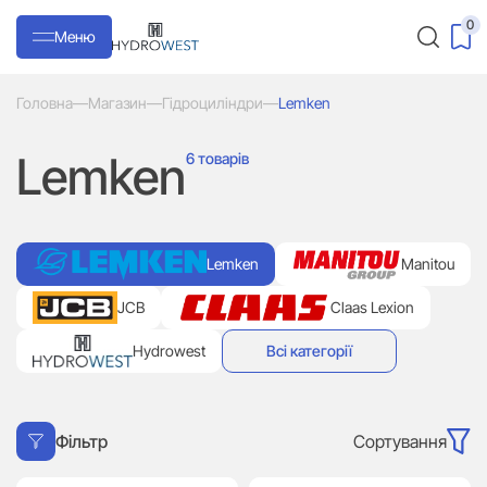
0
Меню
Головна
—
Магазин
—
Гідроциліндри
—
Lemken
Lemken
6 товарів
Lemken
Manitou
JCB
Claas Lexion
Hydrowest
Всі категорії
Сортування
Фільтр