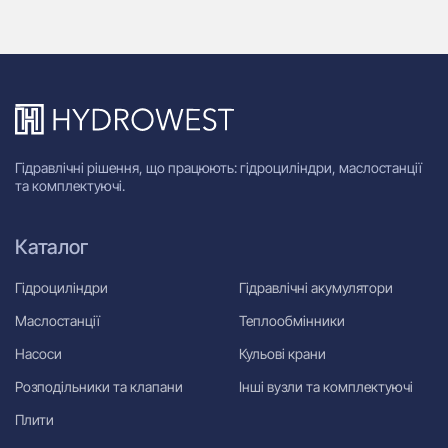
Гідравлічні рішення, що працюють: гідроциліндри, маслостанції
та комплектуючі.
Каталог
Гідроциліндри
Гідравлічні акумулятори
Маслостанції
Теплообмінники
Насоси
Кульові крани
Розподільники та клапани
Інші вузли та комплектуючі
Плити