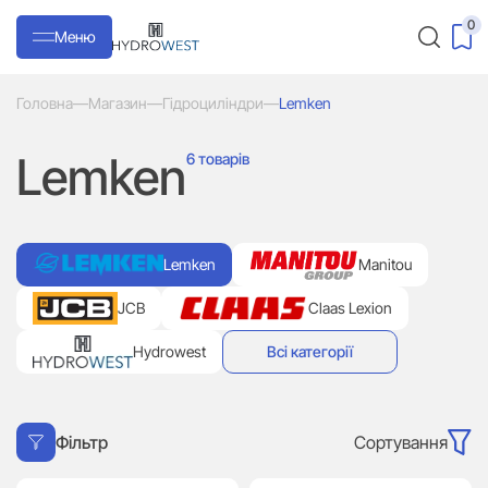
0
Меню
Головна
—
Магазин
—
Гідроциліндри
—
Lemken
Lemken
6 товарів
Lemken
Manitou
JCB
Claas Lexion
Hydrowest
Всі категорії
Сортування
Фільтр