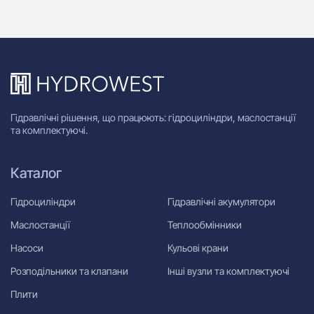
Гідравлічні рішення, що працюють: гідроциліндри, маслостанції
та комплектуючі.
Каталог
Гідроциліндри
Гідравлічні акумулятори
Маслостанції
Теплообмінники
Насоси
Кульові крани
Розподільники та клапани
Інші вузли та комплектуючі
Плити