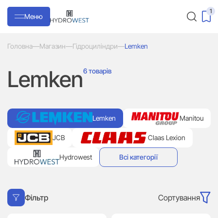
1
Меню
Головна
—
Магазин
—
Гідроциліндри
—
Lemken
Lemken
6 товарів
Lemken
Manitou
JCB
Claas Lexion
Hydrowest
Всі категорії
Сортування
Фільтр