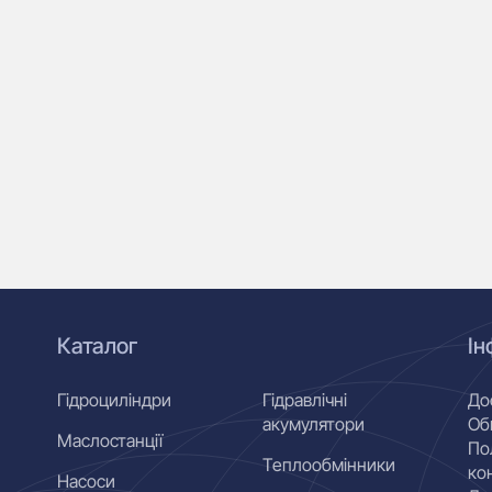
Каталог
Ін
Гідроциліндри
Гідравлічні
До
акумулятори
Об
Маслостанції
По
Теплообмінники
ко
Насоси