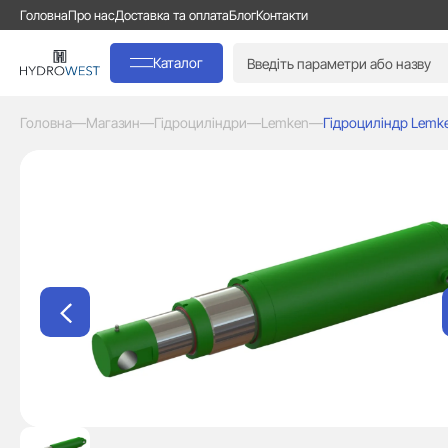
Головна
Про нас
Доставка та оплата
Блог
Контакти
Каталог
Головна
—
Магазин
—
Гідроциліндри
—
Lemken
—
Гідроциліндр Lemke