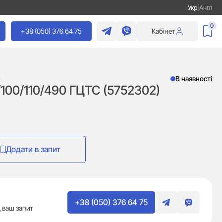
Укр
|
Англ
0
+38 (050) 376 64 75
Кабінет
)
В наявності
100/110/490 ГЦТС (5752302)
Додати в запит
+38 (050) 376 64 75
 ваш запит