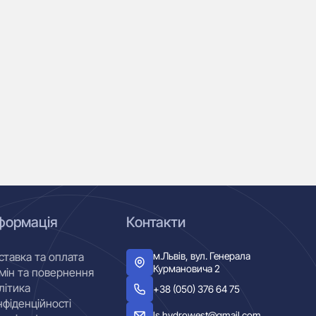
Гі
59
формація
Контакти
м.Львів, вул. Генерала
ставка та оплата
Курмановича 2
мін та повернення
літика
+38 (050) 376 64 75
нфіденційності
ls.hydrowest@gmail.com