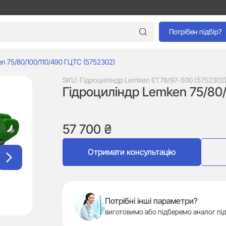
Потрібен підбір?
n 75/80/100/110/490 ГЦТС (5752302)
SKU:
Гідроциліндр Lemken ЕТ78/97-500 (5752302
Гідроциліндр Lemken 75/80/
57 700
₴
Отримати консультацію
Потрібні інші параметри?
виготовимо або підберемо аналог під