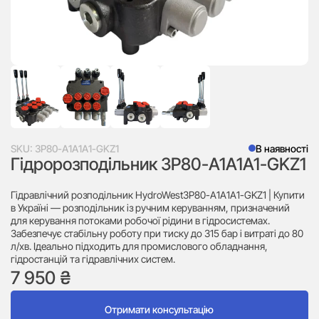
SKU:
3P80-A1A1A1-GKZ1
В наявності
Гідророзподільник 3P80-A1A1A1-GKZ1
Гідравлічний розподільник HydroWest3P80-A1A1A1-GKZ1 | Купити
в Україні — розподільник із ручним керуванням, призначений
для керування потоками робочої рідини в гідросистемах.
Забезпечує стабільну роботу при тиску до 315 бар і витраті до 80
л/хв. Ідеально підходить для промислового обладнання,
гідростанцій та гідравлічних систем.
7 950
₴
Отримати консультацію