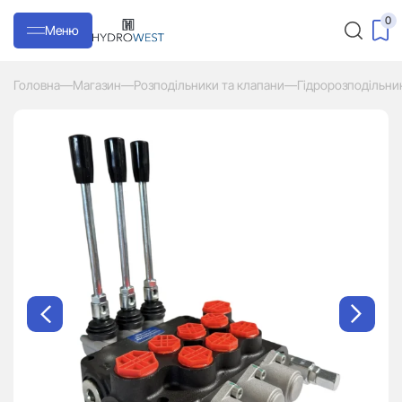
0
Меню
Головна
—
Магазин
—
Розподільники та клапани
—
Гідророзподільни