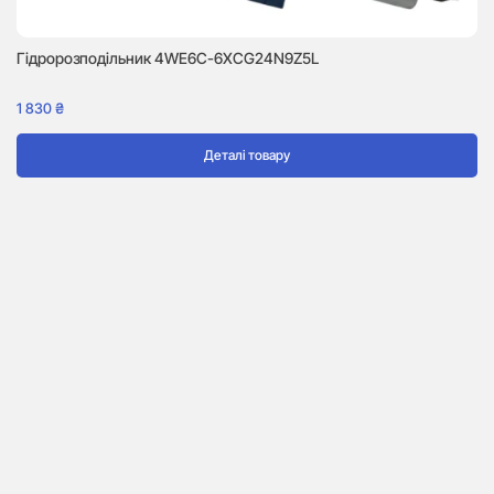
Гідророзподільник 4WE6C-6XCG24N9Z5L
1 830
₴
Деталі товару
Г
8 