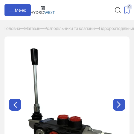
0
Меню
Головна
—
Магазин
—
Розподільники та клапани
—
Гідророзподільни