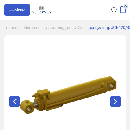
0
Меню
Головна
—
Магазин
—
Гідроциліндри
—
JCB
—
Гідроциліндр JCB 120/6