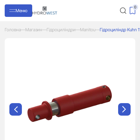
0
Меню
Головна
—
Магазин
—
Гідроциліндри
—
Manitou
—
Гідроциліндр Kuhn 1