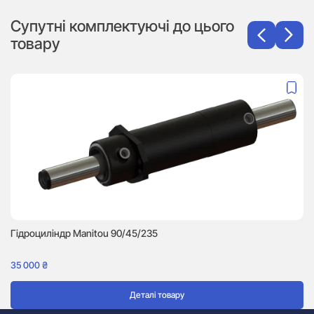
Супутні комплектуючі до цього
товару
Гідроциліндр Manitou 90/45/235
Гі
35 000
₴
8
Деталі товару