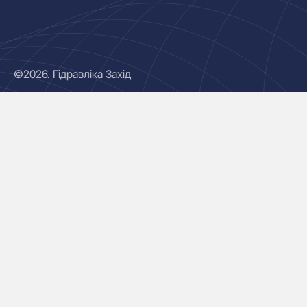
©2026. Гідравліка Захід
Гідроциліндри
Маслостанції
Насоси