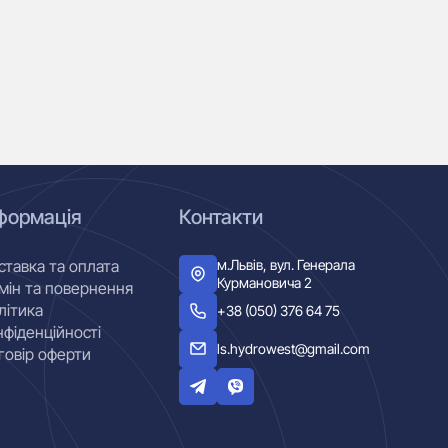
формація
Контакти
м.Львів, вул. Генерала
ставка та оплата
Курмановича 2
мін та повернення
літика
+38 (050) 376 64 75
нфіденційності
ls.hydrowest@gmail.com
говір оферти