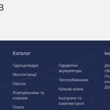
B
Каталог
Ін
Гідроциліндри
Гідравлічні
До
акумулятори
Об
Маслостанції
По
Теплообмінники
ко
Насоси
До
Кульові крани
Розподільники та
клапани
Інші вузли та
комплектуючі
Плити