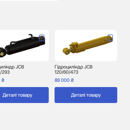
циліндр JCB
Гідроциліндр JCB
0/293
120/60/473
0
₴
88 000
₴
Деталі товару
Деталі товару