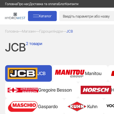
Головна
Про нас
Доставка та оплата
Блог
Контакти
Каталог
Головна
—
Магазин
—
Гідроциліндри
—
JCB
JCB
2 товари
JCB
Manitou
Gregoire Besson
H
Gaspardo
Kuhn