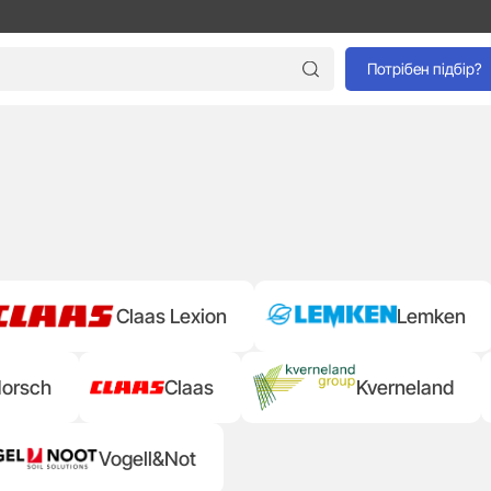
Потрібен підбір?
Claas Lexion
Lemken
orsch
Claas
Kverneland
Vogell&Not