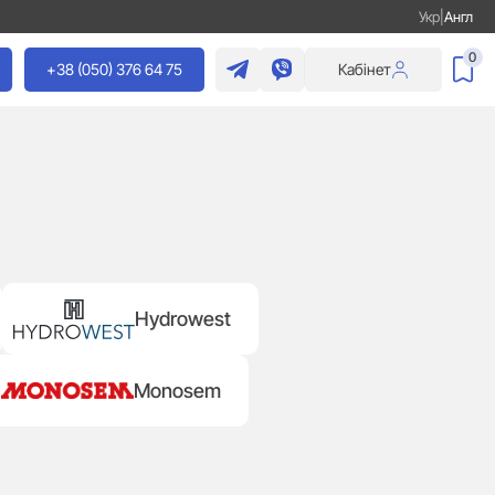
Укр
|
Англ
0
+38 (050) 376 64 75
Кабінет
Hydrowest
Monosem