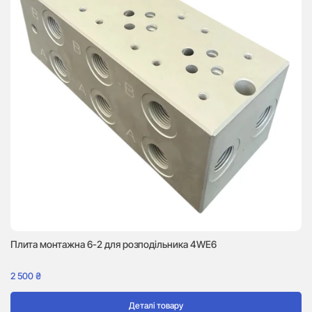
Пл
7 
Плита монтажна 6-2 для розподільника 4WE6
2 500
₴
Деталі товару