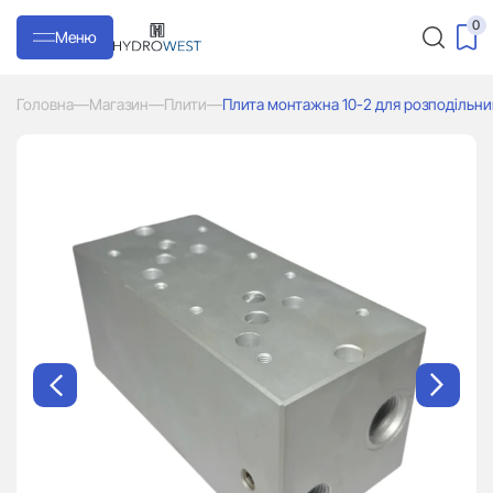
0
Меню
Головна
—
Магазин
—
Плити
—
Плита монтажна 10-2 для розподільн