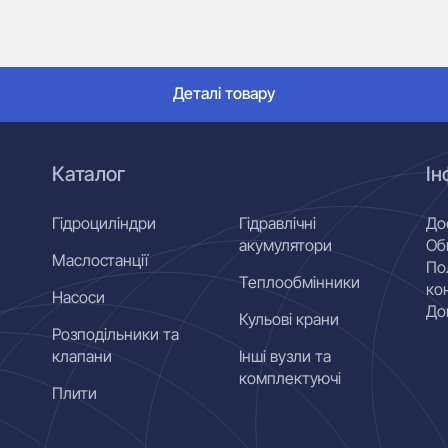
Деталі товару
Каталог
Ін
Гідроциліндри
Гідравлічні
До
акумулятори
Об
Маслостанції
По
Теплообмінники
ко
Насоси
До
Кульові крани
Розподільники та
клапани
Інші вузли та
комплектуючі
Плити