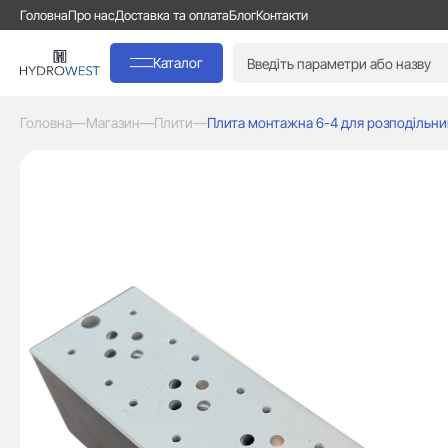
Головна
Про нас
Доставка та оплата
Блог
Контакти
Каталог
Головна
—
Магазин
—
Плити
—
Плита монтажна 6-4 для розподільн