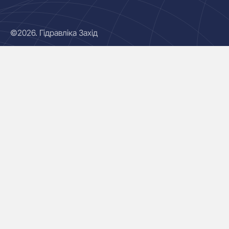
©2026. Гідравліка Захід
Гідроциліндри
Маслостанції
Насоси