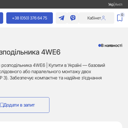
Укр
|
Англ
0
+38 (050) 376 64 75
Кабінет
В наявності
озподільника 4WE6
 розподільника 4WE6 | Купити в Україні — базовий
слідовного або паралельного монтажу двох
P 3). Забезпечує компактне та надійне з'єднання
Додати в запит