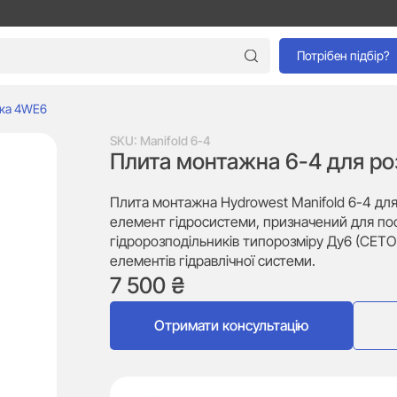
Потрібен підбір?
ика 4WE6
SKU:
Manifold 6-4
Плита монтажна 6-4 для р
Плита монтажна Hydrowest Manifold 6-4 для
елемент гідросистеми, призначений для по
гідророзподільників типорозміру Ду6 (CETO
елементів гідравлічної системи.
7 500
₴
Отримати консультацію