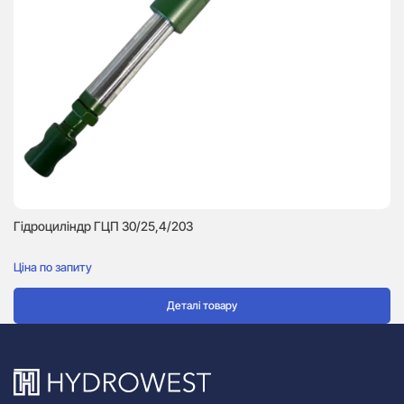
Гідроциліндр ГЦП 30/25,4/203
Гі
Ціна по запиту
Ці
Деталі товару