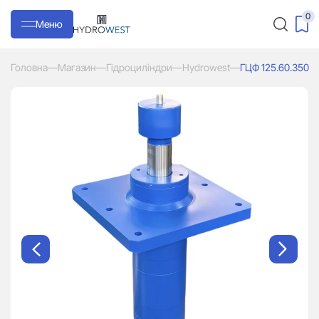
0
Меню
Головна
—
Магазин
—
Гідроциліндри
—
Hydrowest
—
ГЦФ 125.60.350