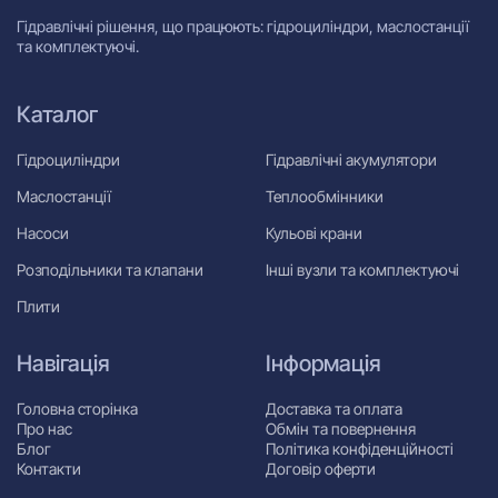
Гідравлічні рішення, що працюють: гідроциліндри, маслостанції
та комплектуючі.
Каталог
Гідроциліндри
Гідравлічні акумулятори
Маслостанції
Теплообмінники
Насоси
Кульові крани
Розподільники та клапани
Інші вузли та комплектуючі
Плити
Навігація
Інформація
Головна сторінка
Доставка та оплата
Про нас
Обмін та повернення
Блог
Політика конфіденційності
Контакти
Договір оферти