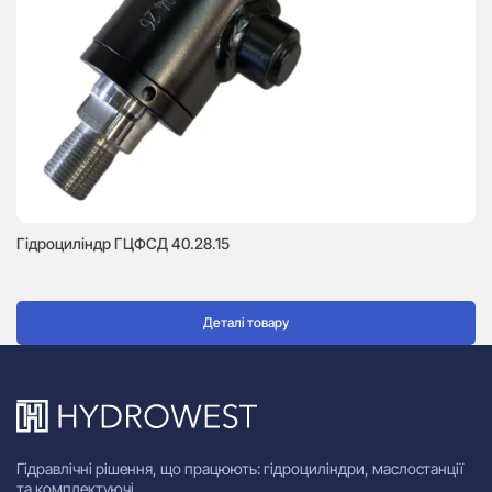
Гідроциліндр ГЦФСД 40.28.15
ГЦ
Деталі товару
Гідравлічні рішення, що працюють: гідроциліндри, маслостанції
та комплектуючі.