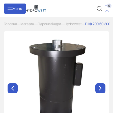
0
Меню
Головна
—
Магазин
—
Гідроциліндри
—
Hydrowest
—
ГЦФ 200.60.300