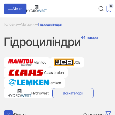
0
Меню
Головна
—
Магазин
—
Гідроциліндри
Гідроциліндри
44 товари
Manitou
JCB
Claas Lexion
Lemken
Hydrowest
Всі категорії
Сортування
Фільтр