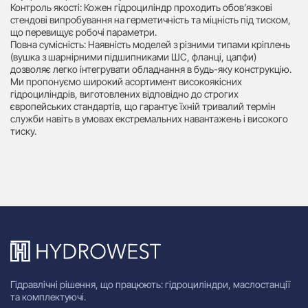
Контроль якості: Кожен гідроциліндр проходить обов’язкові
стендові випробування на герметичність та міцність під тиском,
що перевищує робочі параметри.
Повна сумісність: Наявність моделей з різними типами кріплень
(вушка з шарнірними підшипниками ШС, фланці, цапфи)
дозволяє легко інтегрувати обладнання в будь-яку конструкцію.
Ми пропонуємо широкий асортимент високоякісних
гідроциліндрів, виготовлених відповідно до строгих
європейських стандартів, що гарантує їхній тривалий термін
служби навіть в умовах екстремальних навантажень і високого
тиску.
Гідравлічні рішення, що працюють: гідроциліндри, маслостанції
та комплектуючі.