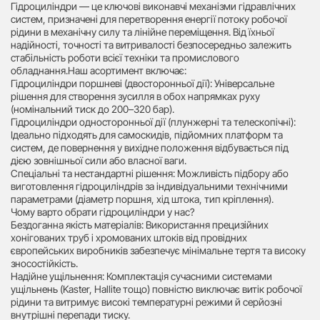
Гідроциліндри — це ключові виконавчі механізми гідравлічних
систем, призначені для перетворення енергії потоку робочої
рідини в механічну силу та лінійне переміщення. Від їхньої
надійності, точності та витривалості безпосередньо залежить
стабільність роботи всієї техніки та промислового
обладнання.Наш асортимент включає:
Гідроциліндри поршневі (двосторонньої дії): Універсальне
рішення для створення зусилля в обох напрямках руху
(номінальний тиск до 200–320 бар).
Гідроциліндри односторонньої дії (плунжерні та телескопічні):
Ідеально підходять для самоскидів, підйомних платформ та
систем, де повернення у вихідне положення відбувається під
дією зовнішньої сили або власної ваги.
Спеціальні та нестандартні рішення: Можливість підбору або
виготовлення гідроциліндрів за індивідуальними технічними
параметрами (діаметр поршня, хід штока, тип кріплення).
Чому варто обрати гідроциліндри у нас?
Бездоганна якість матеріалів: Використання прецизійних
хонігованих труб і хромованих штоків від провідних
європейських виробників забезпечує мінімальне тертя та високу
зносостійкість.
Надійне ущільнення: Комплектація сучасними системами
ущільнень (Kaster, Hallite тощо) повністю виключає витік робочої
рідини та витримує високі температурні режими й серйозні
внутрішні перепади тиску.