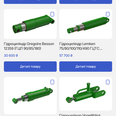
Гідроциліндр Gregoire Besson
Гідроциліндр Lemken
12359 (ГЦП 90/85/180)
75/80/100/110/490 ГЦТС
(5752302)
30 600
₴
57 700
₴
Деталі товару
Деталі товару
Гідроциліндр Vogell&Not