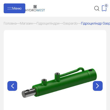
0
Меню
Головна
—
Магазин
—
Гідроциліндри
—
Gaspardo
—
Гідроциліндр Gasp