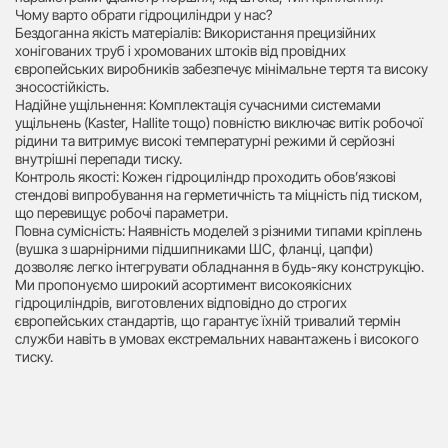
Чому варто обрати гідроциліндри у нас?
Бездоганна якість матеріалів: Використання прецизійних
хонігованих труб і хромованих штоків від провідних
європейських виробників забезпечує мінімальне тертя та високу
зносостійкість.
Надійне ущільнення: Комплектація сучасними системами
ущільнень (Kaster, Hallite тощо) повністю виключає витік робочої
рідини та витримує високі температурні режими й серйозні
внутрішні перепади тиску.
Контроль якості: Кожен гідроциліндр проходить обов’язкові
стендові випробування на герметичність та міцність під тиском,
що перевищує робочі параметри.
Повна сумісність: Наявність моделей з різними типами кріплень
(вушка з шарнірними підшипниками ШС, фланці, цапфи)
дозволяє легко інтегрувати обладнання в будь-яку конструкцію.
Ми пропонуємо широкий асортимент високоякісних
гідроциліндрів, виготовлених відповідно до строгих
європейських стандартів, що гарантує їхній тривалий термін
служби навіть в умовах екстремальних навантажень і високого
тиску.