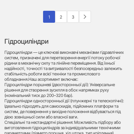
1
2
3
Гідроциліндри
Гідроциліндри — це ключові виконавчі механізми гідравлічних
систем, призначені для перетворення енергії потоку робочої
рідини в механічну силу та лінійне переміщення. Від їхньої
надійності, точності та витривалості безпосередньо залежить
стабільність роботи всієї техніки та промислового
обладнання.Наш асортимент включає:
Гідроциліндри поршневі (двосторонньої дії): Універсальне
рішення для створення зусилля в обох напрямках руху
(номінальний тиск до 200–320 бар).
Гідроциліндри односторонньої дії (плунжерні та телескопічні):
Ідеально підходять для самоскидів, підйомних платформ та
систем, де повернення у вихідне положення відбувається під
дією зовнішньої сили або власної ваги.
Спеціальні та нестандартні рішення: Можливість підбору або
виготовлення гідроциліндрів за індивідуальними технічними
параметрами (діаметр поршня, хід штока, тип кріплення).