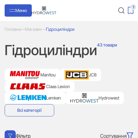
1
Меню
Головна
—
Магазин
—
Гідроциліндри
Гідроциліндри
43 товари
Manitou
JCB
Claas Lexion
Lemken
Hydrowest
Всі категорії
Сортування
Фільтр