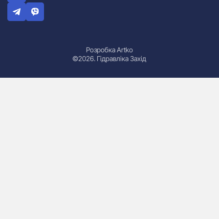
Розробка Artko
©2026. Гідравліка Захід
Гідроциліндри
Маслостанції
Насоси