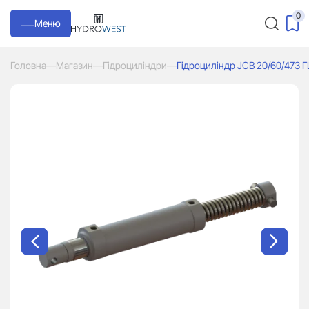
0
Меню
Головна
—
Магазин
—
Гідроциліндри
—
Гідроциліндр JCB 20/60/473 