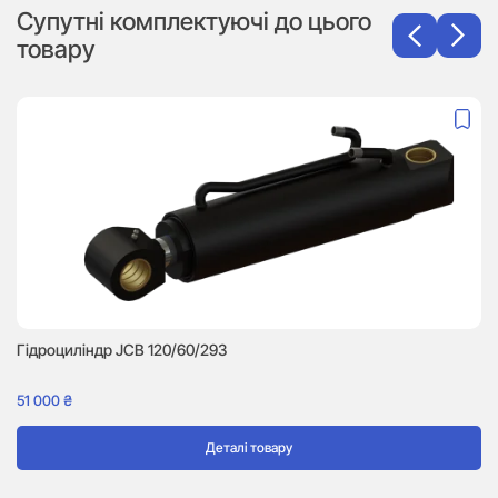
Супутні комплектуючі до цього
товару
Гідроциліндр JCB 120/60/293
Гі
51 000
₴
16
Деталі товару