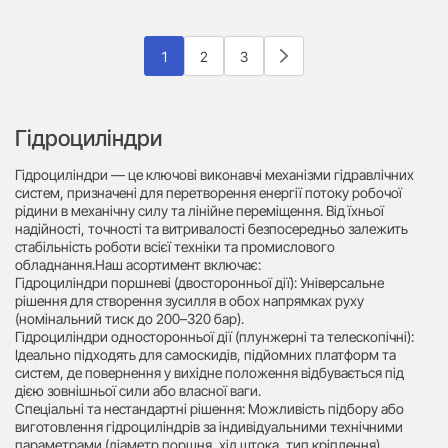
1
2
3
Гідроциліндри
Гідроциліндри — це ключові виконавчі механізми гідравлічних
систем, призначені для перетворення енергії потоку робочої
рідини в механічну силу та лінійне переміщення. Від їхньої
надійності, точності та витривалості безпосередньо залежить
стабільність роботи всієї техніки та промислового
обладнання.Наш асортимент включає:
Гідроциліндри поршневі (двосторонньої дії): Універсальне
рішення для створення зусилля в обох напрямках руху
(номінальний тиск до 200–320 бар).
Гідроциліндри односторонньої дії (плунжерні та телескопічні):
Ідеально підходять для самоскидів, підйомних платформ та
систем, де повернення у вихідне положення відбувається під
дією зовнішньої сили або власної ваги.
Спеціальні та нестандартні рішення: Можливість підбору або
виготовлення гідроциліндрів за індивідуальними технічними
параметрами (діаметр поршня, хід штока, тип кріплення).