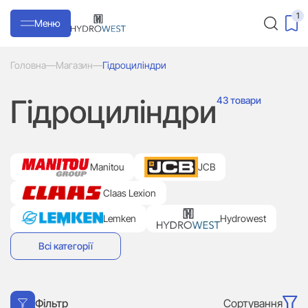
1
Меню
Головна
—
Магазин
—
Гідроциліндри
Гідроциліндри
43 товари
Manitou
JCB
Claas Lexion
Lemken
Hydrowest
Всі категорії
Сортування
Фільтр