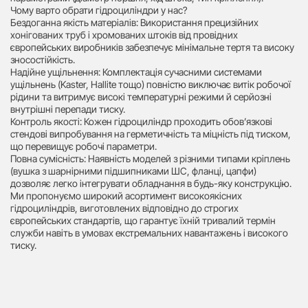
Чому варто обрати гідроциліндри у нас?
Бездоганна якість матеріалів: Використання прецизійних
хонігованих труб і хромованих штоків від провідних
європейських виробників забезпечує мінімальне тертя та високу
зносостійкість.
Надійне ущільнення: Комплектація сучасними системами
ущільнень (Kaster, Hallite тощо) повністю виключає витік робочої
рідини та витримує високі температурні режими й серйозні
внутрішні перепади тиску.
Контроль якості: Кожен гідроциліндр проходить обов’язкові
стендові випробування на герметичність та міцність під тиском,
що перевищує робочі параметри.
Повна сумісність: Наявність моделей з різними типами кріплень
(вушка з шарнірними підшипниками ШС, фланці, цапфи)
дозволяє легко інтегрувати обладнання в будь-яку конструкцію.
Ми пропонуємо широкий асортимент високоякісних
гідроциліндрів, виготовлених відповідно до строгих
європейських стандартів, що гарантує їхній тривалий термін
служби навіть в умовах екстремальних навантажень і високого
тиску.