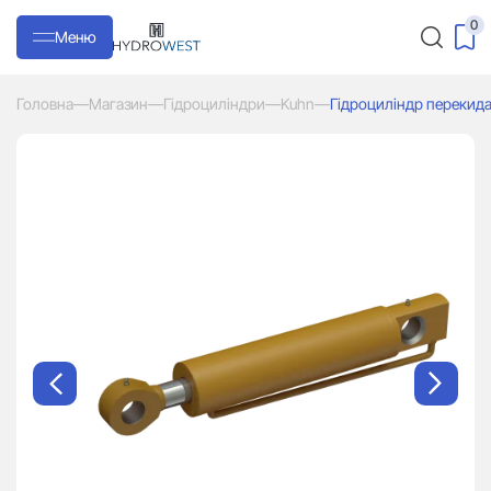
0
Меню
Головна
—
Магазин
—
Гідроциліндри
—
Kuhn
—
Гідроциліндр перекида