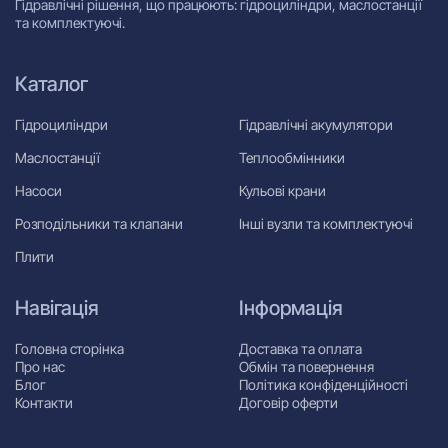
Гідравлічні рішення, що працюють: гідроциліндри, маслостанції
та комплектуючі.
Каталог
Гідроциліндри
Гідравлічні акумулятори
Маслостанції
Теплообмінники
Насоси
Кульові крани
Розподільники та клапани
Інші вузли та комплектуючі
Плити
Навігація
Інформація
Головна сторінка
Доставка та оплата
Про нас
Обмін та повернення
Блог
Політика конфіденційності
Контакти
Договір оферти