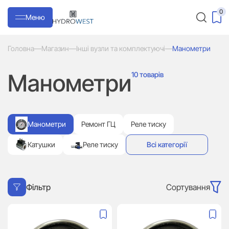
0
Меню
Головна
—
Магазин
—
Інші вузли та комплектуючі
—
Манометри
Манометри
10 товарів
Манометри
Ремонт ГЦ
Реле тиску
Катушки
Реле тиску
Всі категорії
Сортування
Фільтр