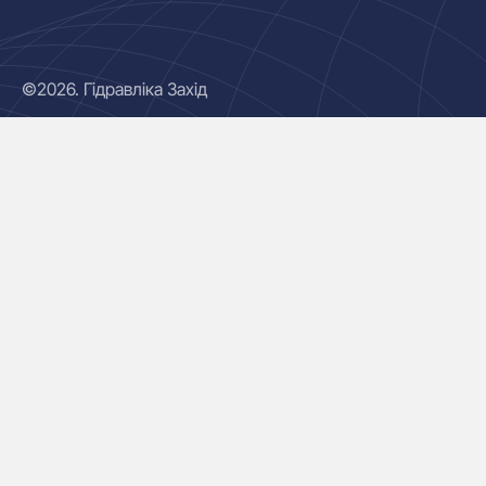
©2026. Гідравліка Захід
Гідроциліндри
Маслостанції
Насоси