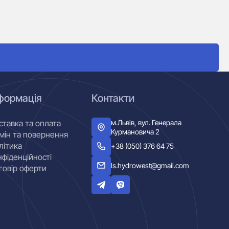
Ко
5
формація
Контакти
м.Львів, вул. Генерала
ставка та оплата
Курмановича 2
мін та повернення
літика
+38 (050) 376 64 75
нфіденційності
ls.hydrowest@gmail.com
говір оферти