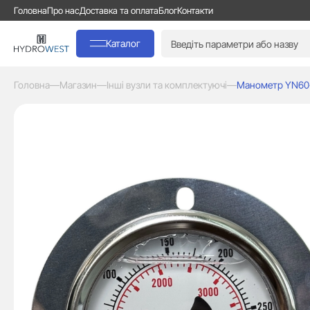
Головна
Про нас
Доставка та оплата
Блог
Контакти
Каталог
Головна
—
Магазин
—
Інші вузли та комплектуючі
—
Манометр YN60