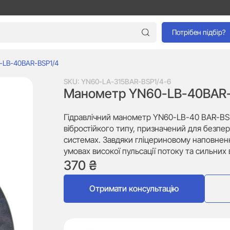
Потрібен підбір?
-LB-40BAR-BSP1/4
SKU:
YN60-LA-315BAR-BSP1/4-6
Манометр YN60-LB-40BAR-
Гідравлічний манометр YN60-LB-40 BAR-BS
вібростійкого типу, призначений для безпе
системах. Завдяки гліцериновому наповненню,
умовах високої пульсації потоку та сильних 
370
₴
Отримати консультацію