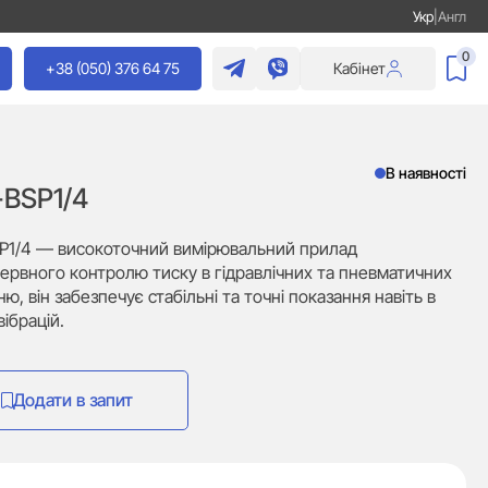
Укр
|
Англ
0
+38 (050) 376 64 75
Кабінет
В наявності
BSP1/4
P1/4 — високоточний вимірювальний прилад
рервного контролю тиску в гідравлічних та пневматичних
 він забезпечує стабільні та точні показання навіть в
вібрацій.
Додати в запит