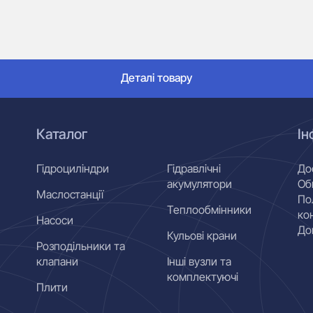
Деталі товару
Каталог
Ін
Гідроциліндри
Гідравлічні
До
акумулятори
Об
Маслостанції
По
Теплообмінники
ко
Насоси
До
Кульові крани
Розподільники та
клапани
Інші вузли та
комплектуючі
Плити