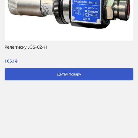
Реле тиску JCS-02-H
1 850
₴
Деталі товару
М
3