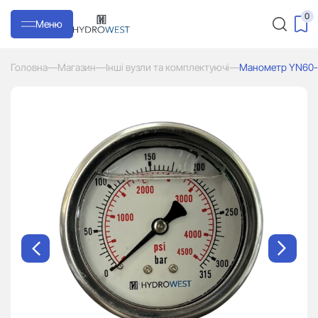
0
Меню
Головна
—
Магазин
—
Інші вузли та комплектуючі
—
Манометр YN60-