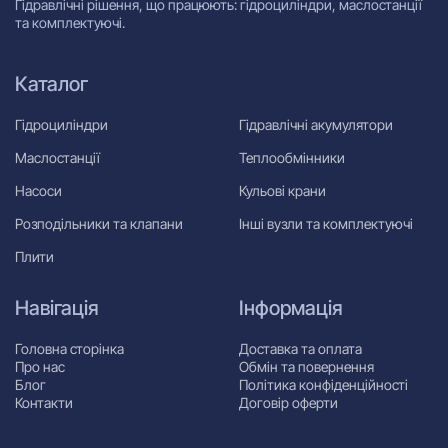
Гідравлічні рішення, що працюють: гідроциліндри, маслостанції
та комплектуючі.
Каталог
Гідроциліндри
Гідравлічні акумулятори
Маслостанції
Теплообмінники
Насоси
Кульові крани
Розподільники та клапани
Інші вузли та комплектуючі
Плити
Навігація
Інформація
Головна сторінка
Доставка та оплата
Про нас
Обмін та повернення
Блог
Політика конфіденційності
Контакти
Договір оферти