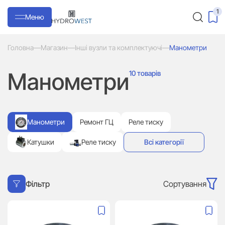
1
Меню
Головна
—
Магазин
—
Інші вузли та комплектуючі
—
Манометри
Манометри
10 товарів
Манометри
Ремонт ГЦ
Реле тиску
Катушки
Реле тиску
Всі категорії
Сортування
Фільтр