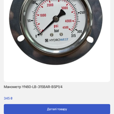
Манометр YN60-LB-315BAR-BSP1/4
М
345
₴
3
Деталі товару