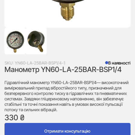
SKU:
YN60-LA-25BAR-BSP1/4-1
В наявності
Манометр YN60-LA-25BAR-BSP1/4
Гідравлічний манометр YN60-LA-25BAR-BSP1/4— високоточний
вимірювальний прилад вібростійкого типу, призначений для
безперервного контролю тиску в гідравлічних та пневматичних
системах. Завдяки гліцериновому наповненню, він забезпечує
стабільні та точні показання навіть в умовах високої пульсації
потоку та сильних вібрацій.
330
₴
Отримати консультацію