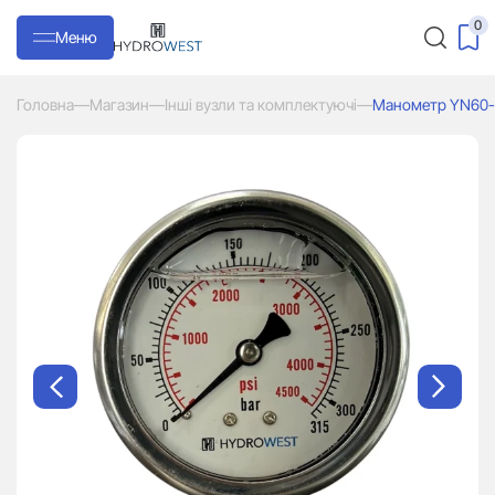
0
Меню
Головна
—
Магазин
—
Інші вузли та комплектуючі
—
Манометр YN60-