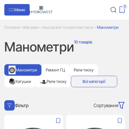
1
Меню
Головна
—
Магазин
—
Інші вузли та комплектуючі
—
Манометри
Манометри
10 товарів
Манометри
Ремонт ГЦ
Реле тиску
Катушки
Реле тиску
Всі категорії
Сортування
Фільтр