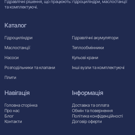
Гідравлічні рішення, що працюють: гідроциліндри, маслостанції
та комплектуючі.
Каталог
Гідроциліндри
Гідравлічні акумулятори
Маслостанції
Теплообмінники
Насоси
Кульові крани
Розподільники та клапани
Інші вузли та комплектуючі
Плити
Навігація
Інформація
Головна сторінка
Доставка та оплата
Про нас
Обмін та повернення
Блог
Політика конфіденційності
Контакти
Договір оферти