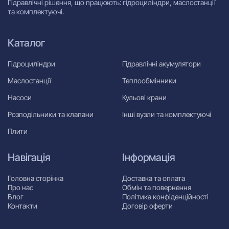
Гідравлічні рішення, що працюють: гідроциліндри, маслостанції
та комплектуючі.
Каталог
Гідроциліндри
Гідравлічні акумулятори
Маслостанції
Теплообмінники
Насоси
Кульові крани
Розподільники та клапани
Інші вузли та комплектуючі
Плити
Навігація
Інформація
Головна сторінка
Доставка та оплата
Про нас
Обмін та повернення
Блог
Політика конфіденційності
Контакти
Договір оферти