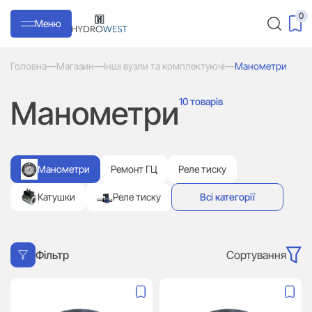
0
Меню
Головна
—
Магазин
—
Інші вузли та комплектуючі
—
Манометри
Манометри
10 товарів
Манометри
Ремонт ГЦ
Реле тиску
Катушки
Реле тиску
Всі категорії
Сортування
Фільтр