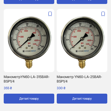
МанометрYN60-LA-315BAR-
Манометр YN60-LA-25BAR-
BSP1/4
BSP1/4
355
₴
330
₴
Деталі товару
Деталі товару