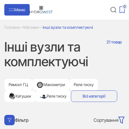
0
Меню
Головна
—
Магазин
—
Інші вузли та комплектуючі
Інші вузли та
21 товар
комплектуючі
Ремонт ГЦ
Манометри
Реле тиску
Катушки
Реле тиску
Всі категорії
Сортування
Фільтр