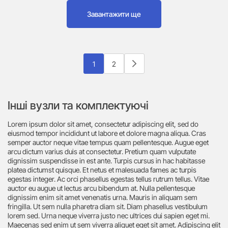
Завантажити ще
1
2
Інші вузли та комплектуючі
Lorem ipsum dolor sit amet, consectetur adipiscing elit, sed do
eiusmod tempor incididunt ut labore et dolore magna aliqua. Cras
semper auctor neque vitae tempus quam pellentesque. Augue eget
arcu dictum varius duis at consectetur. Pretium quam vulputate
dignissim suspendisse in est ante. Turpis cursus in hac habitasse
platea dictumst quisque. Et netus et malesuada fames ac turpis
egestas integer. Ac orci phasellus egestas tellus rutrum tellus. Vitae
auctor eu augue ut lectus arcu bibendum at. Nulla pellentesque
dignissim enim sit amet venenatis urna. Mauris in aliquam sem
fringilla. Ut sem nulla pharetra diam sit. Diam phasellus vestibulum
lorem sed. Urna neque viverra justo nec ultrices dui sapien eget mi.
Maecenas sed enim ut sem viverra aliquet eget sit amet. Adipiscing elit