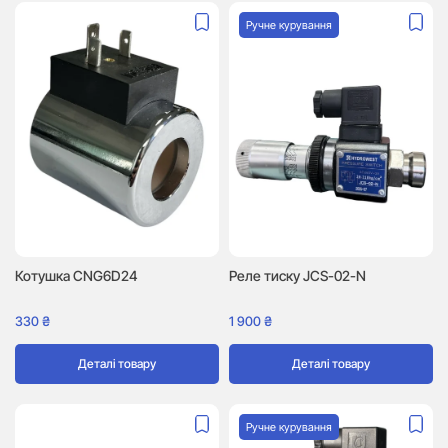
Ручне курування
Котушка CNG6D24
Реле тиску JCS-02-N
330
₴
1 900
₴
Деталі товару
Деталі товару
Ручне курування