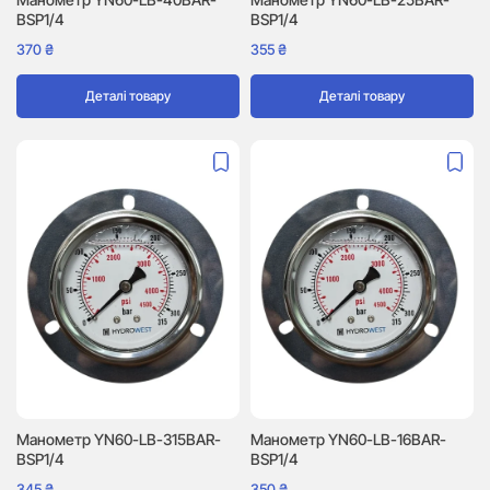
BSP1/4
BSP1/4
370
₴
355
₴
Деталі товару
Деталі товару
Манометр YN60-LB-315BAR-
Манометр YN60-LB-16BAR-
BSP1/4
BSP1/4
345
₴
350
₴