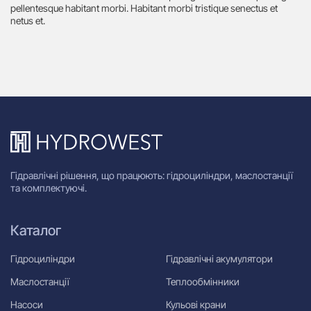
pellentesque habitant morbi. Habitant morbi tristique senectus et
netus et.
Гідравлічні рішення, що працюють: гідроциліндри, маслостанції
та комплектуючі.
Каталог
Гідроциліндри
Гідравлічні акумулятори
Маслостанції
Теплообмінники
Насоси
Кульові крани