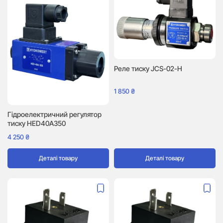
Реле тиску JCS-02-H
1 850
₴
Гідроелектричний регулятор
тиску HED40A350
4 250
₴
Деталі товару
Деталі товару