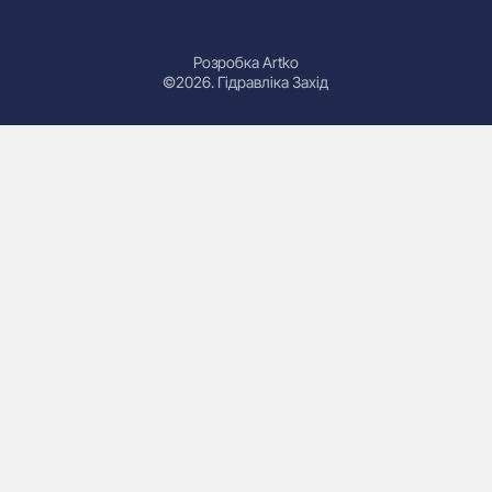
Розробка Artko
©2026. Гідравліка Захід
Гідроциліндри
Маслостанції
Насоси
Плити