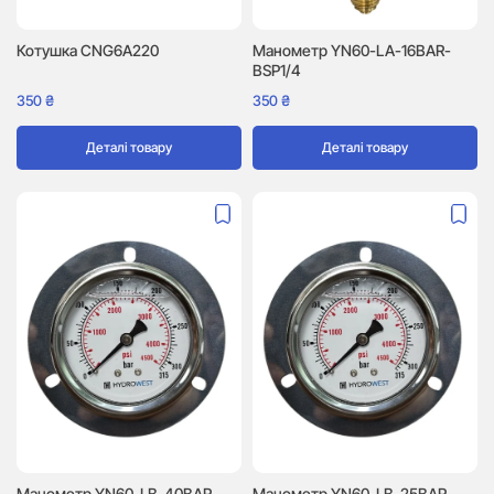
Котушка CNG6A220
Манометр YN60-LA-16BAR-
BSP1/4
350
₴
350
₴
Деталі товару
Деталі товару
Манометр YN60-LB-40BAR-
Манометр YN60-LB-25BAR-