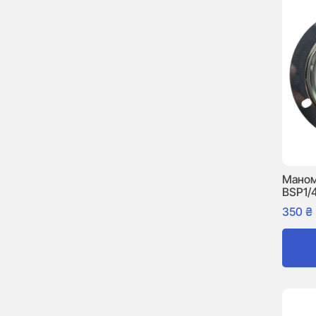
Маном
BSP1/
350
₴