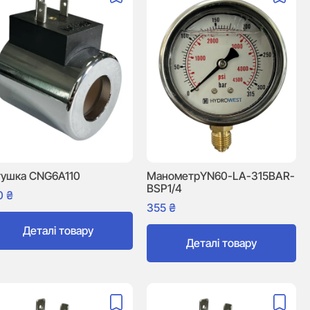
тушка CNG6A110
МанометрYN60-LA-315BAR-
BSP1/4
0
₴
355
₴
Деталі товару
Деталі товару