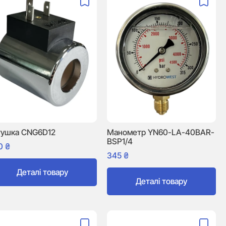
тушка CNG6D12
Манометр YN60-LA-40BAR-
BSP1/4
0
₴
345
₴
Деталі товару
Деталі товару