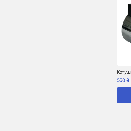
Котуш
550
₴