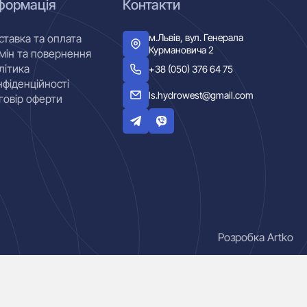
формація
Контакти
м.Львів, вул. Генерала
ставка та оплата
Курмановича 2
мін та повернення
літика
+38 (050) 376 64 75
нфіденційності
ls.hydrowest@gmail.com
говір оферти
Розробка Artko