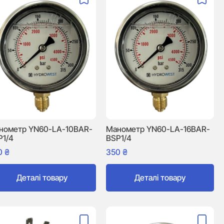
нометр YN60-LA-10BAR-
Манометр YN60-LA-16BAR-
P1/4
BSP1/4
0
₴
350
₴
Деталі товару
Деталі товару