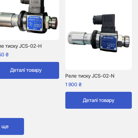
ле тиску JCS-02-H
850
₴
Деталі товару
Реле тиску JCS-02-N
1 900
₴
Деталі товару
и ще