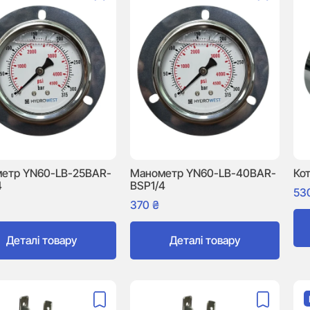
етр YN60-LB-25BAR-
Манометр YN60-LB-40BAR-
Ко
4
BSP1/4
53
370
₴
Деталі товару
Деталі товару