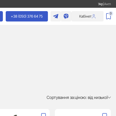
Укр
|
Англ
0
+38 (050) 376 64 75
Кабінет
Сортування за:
ціною: від низької