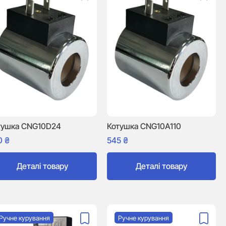
тушка CNG10D24
Котушка CNG10A110
0
₴
545
₴
Деталі товару
Деталі товару
Ручне курування
Ручне курування