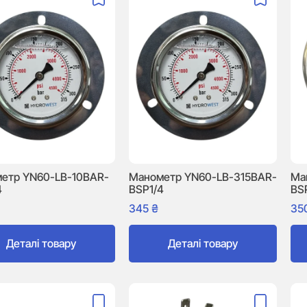
етр YN60-LB-10BAR-
Манометр YN60-LB-315BAR-
Ма
4
BSP1/4
BS
345
₴
35
Деталі товару
Деталі товару