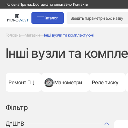
Головна
Про нас
Доставка та оплата
Блог
Контакти
Каталог
Головна
—
Магазин
—
Інші вузли та комплектуючі
Інші вузли та компл
Ремонт ГЦ
Манометри
Реле тиску
Фільтр
Д*Ш*В