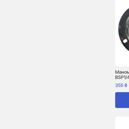
Маном
BSP1/
355
₴