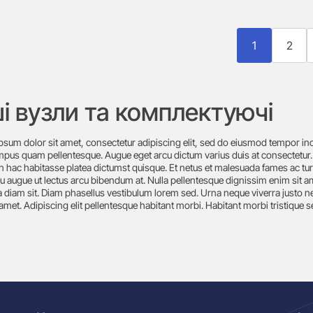
1
2
ші вузли та комплектуючі
psum dolor sit amet, consectetur adipiscing elit, sed do eiusmod tempor in
empus quam pellentesque. Augue eget arcu dictum varius duis at consectetur.
n hac habitasse platea dictumst quisque. Et netus et malesuada fames ac turpi
u augue ut lectus arcu bibendum at. Nulla pellentesque dignissim enim sit am
 diam sit. Diam phasellus vestibulum lorem sed. Urna neque viverra justo ne
 amet. Adipiscing elit pellentesque habitant morbi. Habitant morbi tristique s